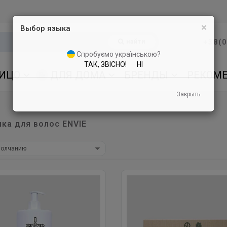
×
Выбор языка
найти
+38(0
Спробуємо українською?
ТАК, ЗВІСНО!
НІ
ИЦО
ДЛЯ ДОМА
БРЕНДЫ
РЕКОМ
Закрыть
ка для волос ENVIE