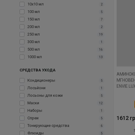
10х10 мл
2
100 мл
5
150 мл
7
200 мл
2
250 мл
19
300 мл
1
500 мл
16
1000 мл
13
СРЕДСТВА УХОДА
АМИНОК
МГНОВЕ
Кондиционеры
5
ENVIE L
Лосьйони
1
1000 МЛ.
Лосьоны для кожи
5
Маски
12
Наборы
1
1612 гр
Спреи
5
Тонирующие средства
6
Флюиды
5