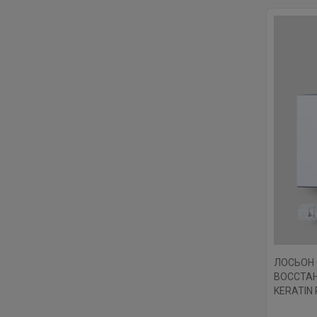
ЛОСЬОН 
ВОССТАН
KERATIN
10Х10 М