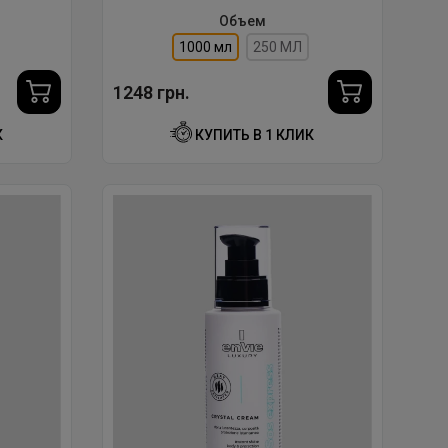
N 250
Объем
1000 мл
250 МЛ
1248 грн.
К
КУПИТЬ В 1 КЛИК