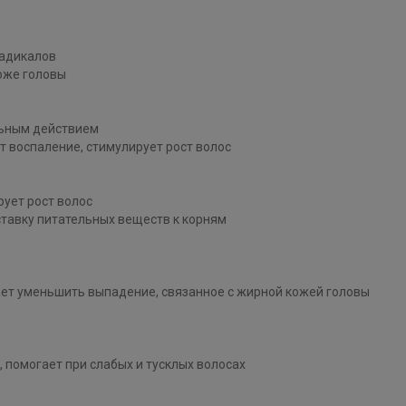
радикалов
оже головы
ьным действием
 воспаление, стимулирует рост волос
ует рост волос
тавку питательных веществ к корням
ет уменьшить выпадение, связанное с жирной кожей головы
, помогает при слабых и тусклых волосах