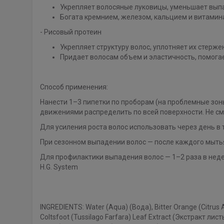
Укрепляет волосяные луковицы, уменьшает вып
Богата кремнием, железом, кальцием и витами
- Рисовый протеин
Укрепляет структуру волос, уплотняет их стерже
Придает волосам объем и эластичность, помог
Способ применения:
Нанести 1–3 пипетки по проборам (на проблемные зо
движениями распределить по всей поверхности. Не см
Для усиления роста волос использовать через день в 
При сезонном выпадении волос — после каждого мытья
Для профилактики выпадения волос — 1–2 раза в неде
H.G. System
INGREDIENTS: ​Water (Aqua) (Вода), Bitter Orange (Citr
Coltsfoot (Tussilago Farfara) Leaf Extract (Экстракт лис