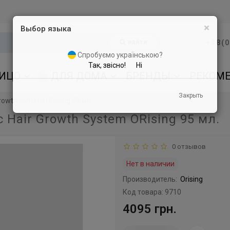
×
Выбор языка
найти
+38(0
Спробуємо українською?
Так, звісно!
Ні
ИЦО
ДЛЯ ДОМА
БРЕНДЫ
РЕКОМ
Закрыть
owth System ORising 95 мл.
Hair Growth System ORising 95 мл.
0 отзывов
Нет в наличии
Производитель:
Orising
Код товара: 9710
4095 грн.