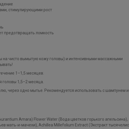
адение
нами, стимулирующими рост
нь
ает предотвращать ломкость
ны на чисто вымытую кожу головы) и интенсивными массажными
ывать!
течение 1–1,5 месяцев.
 головы 1,5–2 месяца.
лю, через одно мытье. Рекомендуется использовать с шампунем и
us Aurantium Amara) Flower Water (Вода цветков горького апельсина),
тьев мать-и-мачехи), Achillea Millefolium Extract (Экстракт тысячели