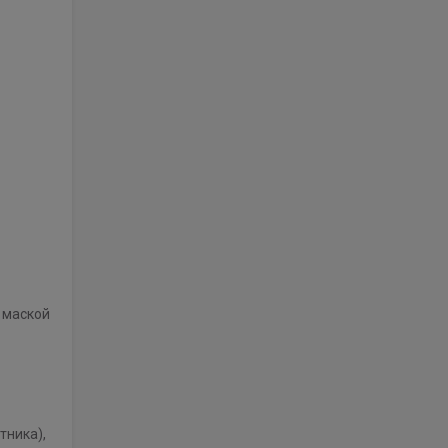
 маской
стника),