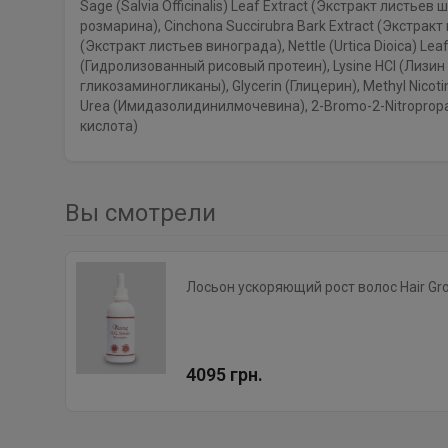
Sage (Salvia Officinalis) Leaf Extract (Экстракт листьев
розмарина), Cinchona Succirubra Bark Extract (Экстракт к
(Экстракт листьев винограда), Nettle (Urtica Dioica) Lea
(Гидролизованный рисовый протеин), Lysine HCl (Лизин 
гликозаминогликаны), Glycerin (Глицерин), Methyl Nicot
Urea (Имидазолидинилмочевина), 2-Bromo-2-Nitropropan
кислота)
Вы смотрели
Лосьон ускоряющий рост волос Hair Gro
4095 грн.