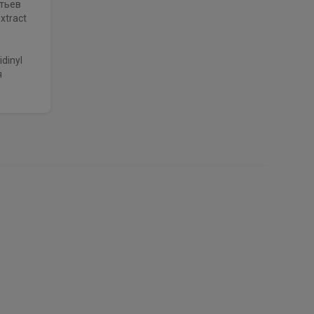
стьев
xtract
dinyl
я