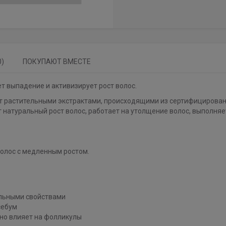
0)
ПОКУПАЮТ ВМЕСТЕ
 выпадение и активизирует рост волос.
ат растительными экстрактами, происходящими из сертифицирова
т натуральный рост волос, работает на утолщение волос, выполняе
волос с медленным ростом.
ельными свойствами
себум
но влияет на фолликулы