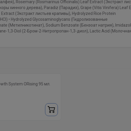
 шалфея), Rosemary (Rosmarinus Officinalis) Leaf Extract (Экстракт ли
оры хинного дерева), Paradiz (Парадиз), Grape (Vitis Vinifera) Leaf E
f Extract (Экстракт листьев крапивы), Hydrolyzed Rice Protein
HCl) • Hydrolyzed Glycosaminoglycans (Гидролизованные
inate (Метилникотинат), Sodium Benzoate (Бензоат натрия), Imidazoli
e-1,3-Diol (2-Бром-2-Нитропропан-1,3-диол), Lactic Acid (Молочна
wth System ORising 95 мл.