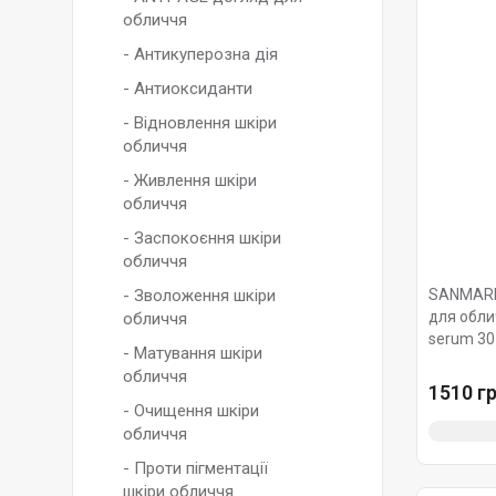
обличчя
- Антикуперозна дія
- Антиоксиданти
- Відновлення шкіри
обличчя
- Живлення шкіри
обличчя
- Заспокоєння шкіри
обличчя
- Зволоження шкіри
SANMARIN
для облич
обличчя
serum 30
- Матування шкіри
обличчя
1510 гр
- Очищення шкіри
обличчя
- Проти пігментації
шкіри обличчя