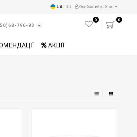
UA
|
RU
Особистий кабінет
0
0
50)68-790-93
ОМЕНДАЦІЇ
АКЦІЇ