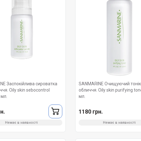
E Заспокійлива сироватка
SANMARINE Очищуючий тонік
чя. Oily skin sebocontrol
обличчя. Oily skin purifying to
 мл.
мл.
н.
1180 грн.
Немає в наявності
Немає в наявності