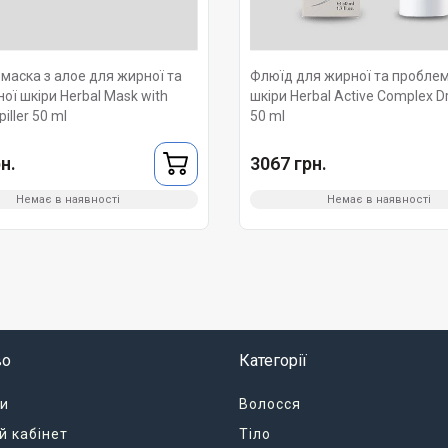
 маска з алое для жирної та
Флюїд для жирної та проблем
ої шкіри Herbal Mask with
шкіри Herbal Active Complex Dr.
piller 50 ml
50 ml
н.
3067 грн.
Немає в наявності
Немає в наявності
во
Категорії
и
Волосся
й кабінет
Тіло