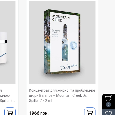
я
Концентрат для жирної та проблемної
емною
шкіри Balance – Mountain Creek Dr.
piller 50
Spiller 7 x 2 ml
0
1966 грн.