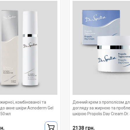
 жирної, комбінованої та
Денний крем з прополісом дл
 до акне шкіри Acnoderm Gel
догляду за жирною та пробл
, 50 мл
шкірою Propolis Day Cream Dr. S
ml
н.
2138 грн.