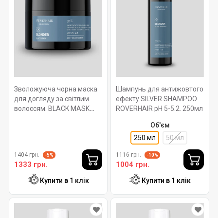
Зволожуюча чорна маска
Шампунь для антижовтого
для догляду за світлим
ефекту SILVER SHAMPOO
волоссям. BLACK MASK
ROVERHAIR pH 5-5.2. 250мл
ROVERHAIR Ph 3.5-4.5.
Об'єм
250мл
250 мл
50 мл
1404 грн.
1116 грн.
-5%
-10%
1333 грн.
1004 грн.
Купити в 1 клік
Купити в 1 клік