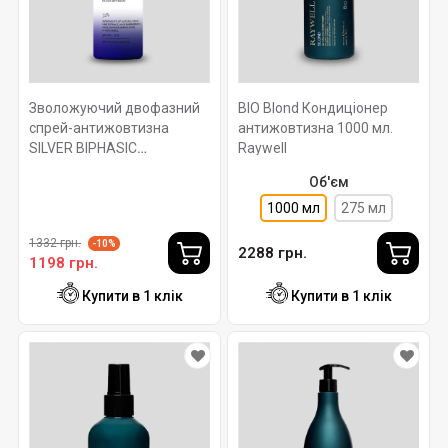
Зволожуючий двофазний
BIO Blond Кондиціонер
спрей-антижовтизна
антижовтизна 1000 мл.
SILVER BIPHASIC
Raywell
ROVERHAIR Ph 4-5. 150мл
Об'єм
1000 мл
275 мл
1332 грн.
-10%
2288 грн.
1198 грн.
Купити в 1 клік
Купити в 1 клік