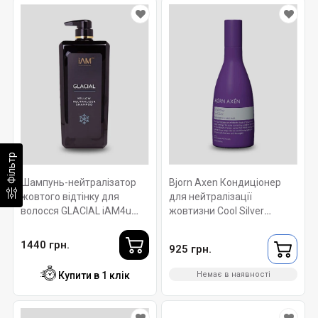
Фільтр
Шампунь-нейтралізатор
Bjorn Axen Кондиціонер
жовтого відтінку для
для нейтралізації
волосся GLACIAL iAM4u
жовтизни Cool Silver
FOR YOU - 250мл
Conditioner 250 ml
1440 грн.
925 грн.
Купити в 1 клік
Немає в наявності