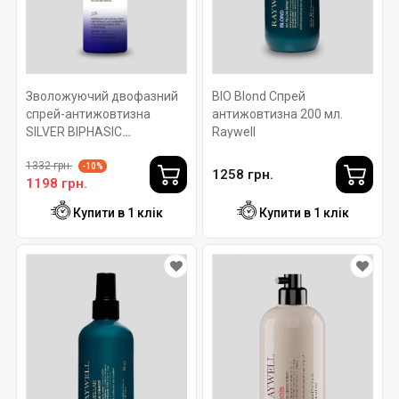
Зволожуючий двофазний
BIO Blond Спрей
спрей-антижовтизна
антижовтизна 200 мл.
SILVER BIPHASIC
Raywell
ROVERHAIR Ph 4-5. 150мл
1332 грн.
-10%
1258 грн.
1198 грн.
Купити в 1 клік
Купити в 1 клік