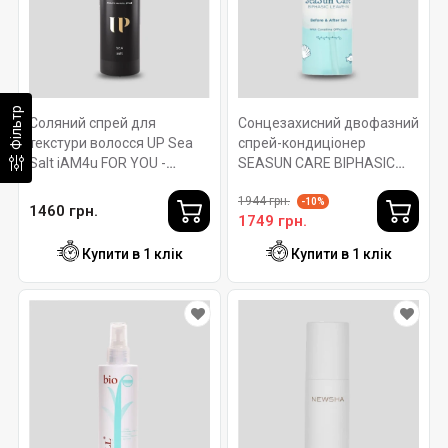
Фільтр
Соляний спрей для
Сонцезахисний двофазний
текстури волосся UP Sea
спрей-кондиціонер
Salt iAM4u FOR YOU -
SEASUN CARE BIPHASIC
100мл
LEAVE IN ROVERHAIR 150
1944 грн.
мл
-10%
1460 грн.
1749 грн.
Купити в 1 клік
Купити в 1 клік