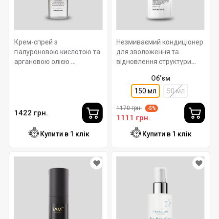
Крем-спрей з
Незмиваємий кондиціонер
гіалуроновою кислотою та
для зволоження та
аргановою олією.
відновлення структури
SOMNIUM SUPREME LEAVE-
волосся ULTIMATE NUTRIS
Об'єм
IN 10 в 1 ROVERHAIR 150мл.
BIPHASIC FILLER
ROVERHAIR Ph 3.5-4.5.
150 мл
50 мл
150мл
1170 грн.
-5%
1422 грн.
1111 грн.
Купити в 1 клік
Купити в 1 клік