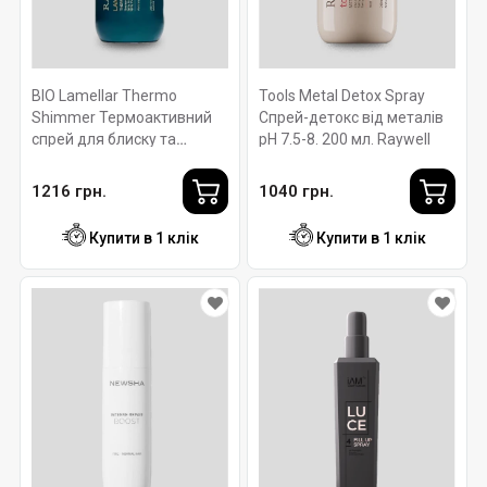
BIO Lamellar Thermo
Tools Metal Detox Spray
Shimmer Термоактивний
Спрей-детокс від металів
спрей для блиску та
pH 7.5-8. 200 мл. Raywell
зволоження pH 3.65. 200
мл. Raywell
1216 грн.
1040 грн.
Купити в 1 клік
Купити в 1 клік