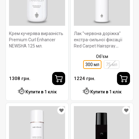
Крем кучерява виразність
Лак "червона доріжка"
Premium Curl Enhancer
екстра-сильної фіксації
NEWSHA 125 мл.
Red Carpet Hairspray
NEWSHA 300 мл.
Об'єм
300 мл
75 мл
1308 грн.
1224 грн.
Купити в 1 клік
Купити в 1 клік