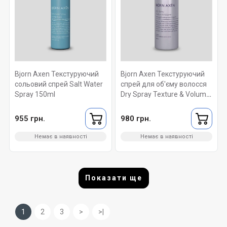
Bjorn Axen Текстуруючий
Bjorn Axen Текстуруючий
сольовий спрей Salt Water
спрей для об'єму волосся
Spray 150ml
Dry Spray Texture & Volume
200 ml
955 грн.
980 грн.
Немає в наявності
Немає в наявності
Показати ще
1
2
3
>
>|