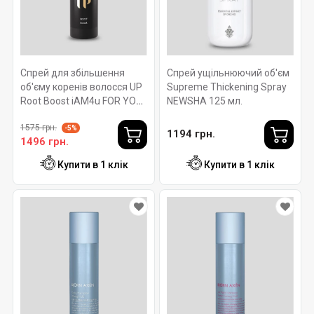
Спрей для збільшення
Спрей ущільнюючий об'єм
об'єму коренів волосся UP
Supreme Thickening Spray
Root Boost iAM4u FOR YOU
NEWSHA 125 мл.
- 100мл
1575 грн.
-5%
1194 грн.
1496 грн.
Купити в 1 клік
Купити в 1 клік