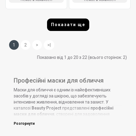
Показати ще
1
2
>
>|
Показано від 1 до 20 з 22 (всього сторінок: 2)
Професійні маски для обличчя
Маски для обличчя є одним із найефективніших
засобів у догляді за шкірою, що забезпечують
інтенсивне живлення, відновлення та захист. У
каталозі
Beauty Project
представлені
професійні
маски для обличчя
, створені для задоволення
потреб найвимогливішої шкіри. Завдяки ретельно
Розгорнути
розробленим формулам і високоякісним
інгредієнтам, професійні маски допомагають швидко