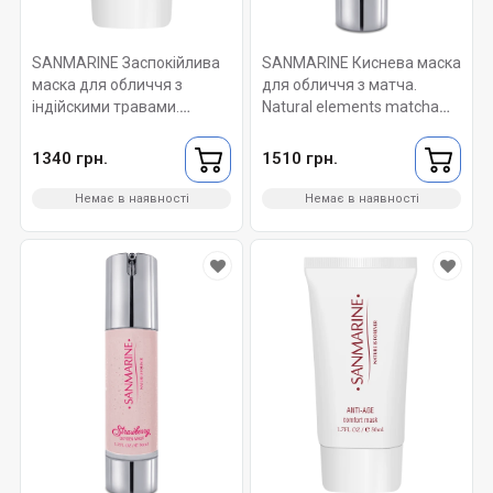
SANMARINE Заспокійлива
SANMARINE Киснева маска
маска для обличчя з
для обличчя з матча.
індійскими травами.
Natural elements matcha
Natural elements face mask
oxygen mask 50 мл.
with indian herb 50мл.
1340 грн.
1510 грн.
Немає в наявності
Немає в наявності