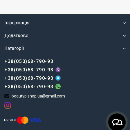
та ефективно вирішувати різноманітні проблеми: від
сухості й тьмяності до глибокого очищення та
боротьби зі старінням.
Професійні маски для обличчя, такі як продукція
Інформація
бренду
SANMARINE
, об’єднують новітні розробки в
косметології з натуральними компонентами. У
Додатково
нашому асортименті ви знайдете маски для різних
типів шкіри та потреб: кисневі, заспокійливі,
Категорії
антиоксидантні, детокс-маски та інші. Кожен продукт
допоможе вам досягти помітного результату навіть
після першого застосування.
+38(050)68-790-93
+38(050)68-790-93
Переваги професійних масок для
обличчя
+38(050)68-790-93
+38(050)68-790-93
Використання
професійних масок для обличчя
дає
очевидні переваги перед звичайними засобами мас-
beautyp.shop.ua@gmail.com
маркету. Основні з них:
Інтенсивний вплив
: Завдяки високій
концентрації активних компонентів, маски
діють на глибокі шари шкіри, забезпечуючи
стійкий результат.
Широкий спектр дії
: У нашому каталозі є маски