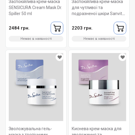
Заспокійлива крем-маска
Заспокійлива крем-маска
SENSICURA Cream Mask Dr.
для чутливої та
Spiller 50 ml
подразненої шкіри Sanvita
Mask Dr. Spiller 50 ml
2484 грн.
2203 грн.
Немає в наявності
Немає в наявності
Зволожувальна гель-
Киснева крем-маска для
маска з тропічними
зволоження та