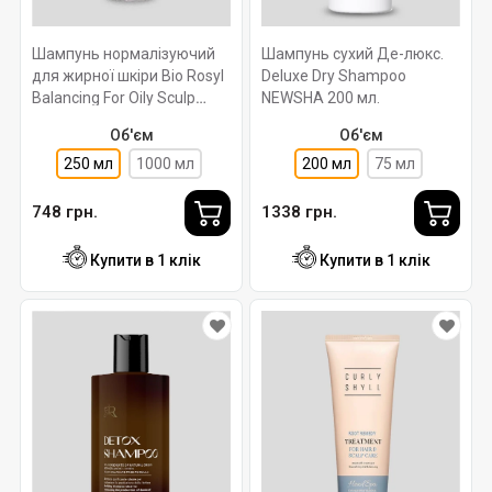
Шампунь нормалізуючий
Шампунь сухий Де-люкс.
для жирної шкіри Bio Rosyl
Deluxe Dry Shampoo
Balancing For Oily Sculp
NEWSHA 200 мл.
Shampoo pH 5.7. 250 мл.
Об'єм
Об'єм
Raywell
250 мл
1000 мл
200 мл
75 мл
748 грн.
1338 грн.
Купити в 1 клік
Купити в 1 клік