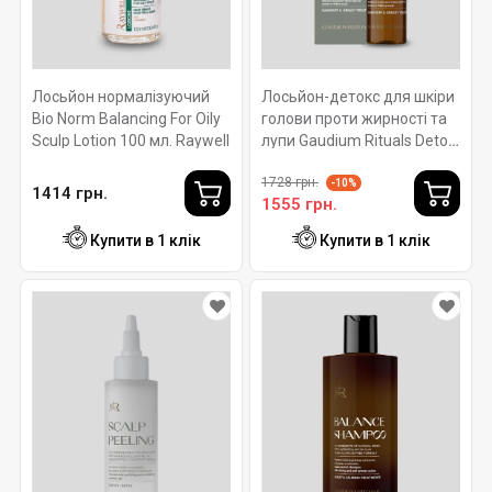
Лосьйон нормалізуючий
Лосьйон-детокс для шкіри
Bio Norm Balancing For Oily
голови проти жирності та
Sculp Lotion 100 мл. Raywell
лупи Gaudium Rituals Detox
Lotion ROVERHAIR 100 мл
1728 грн.
-10%
1414 грн.
1555 грн.
Купити в 1 клік
Купити в 1 клік