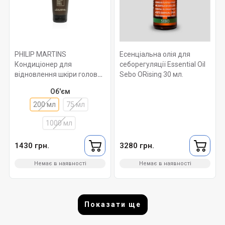
PHILIP MARTINS
Есенціальна олія для
Кондиціонер для
себорегуляції Essential Oil
відновлення шкіри голови
Sebo ORising 30 мл.
та волосся. Scalp Benefit
Об'єм
200 мл
200 мл
75 мл
1000 мл
1430 грн.
3280 грн.
Немає в наявності
Немає в наявності
Показати ще