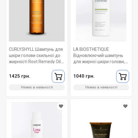
CURLYSHYLL Шампунь для
LA BIOSTHETIQUE
шкіри голови схильної до
Відновлюючий шампунь
жирності Root Remedy Oily
для жирної шкіри голови,
Scalp Shampoo 330 мл
що зменшує секрецію
сальних залоз.
1425 грн.
1040 грн.
Shampooing Lipokerine A
250 мл
Немає в наявності
Немає в наявності