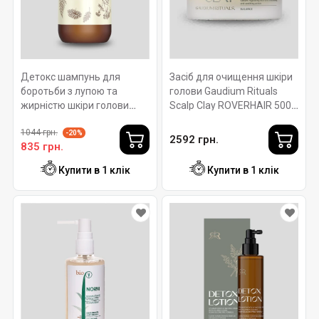
Детокс шампунь для
Засіб для очищення шкіри
боротьби з лупою та
голови Gaudium Rituals
жирністю шкіри голови
Scalp Clay ROVERHAIR 500
DETOXIFYING SHAMPOO
мл
1044 грн.
ROVERHAIR Ph 4-5. 250мл
-20%
2592 грн.
835 грн.
Купити в 1 клік
Купити в 1 клік