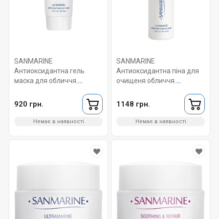
SANMARINE
SANMARINE
Антиоксидантна гель
Антиоксидантна піна для
маска для обличчя.
очищеня обличчя.
Ultramarine antioxidant
Ultramarine antioxidant
hyaluron mask 50 мл.
cleansing foam 100 мл.
920 грн.
1148 грн.
Немає в наявності
Немає в наявності