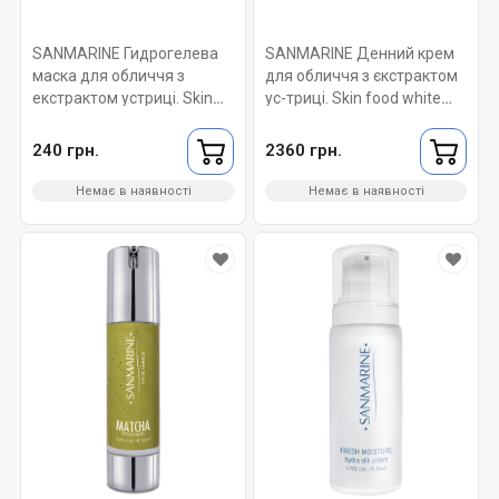
SANMARINE Гидрогелева
SANMARINE Денний крем
маска для обличчя з
для обличчя з єкстрактом
екстрактом устриці. Skin
ус-триці. Skin food white
food hydra-gel oyster mask
oyster cream 50 мл.
1 шт
240 грн.
2360 грн.
Немає в наявності
Немає в наявності