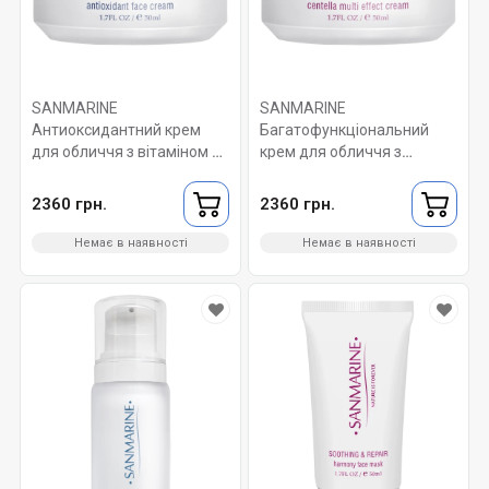
SANMARINE
SANMARINE
Антиоксидантний крем
Багатофункціональний
для обличчя з вітаміном С.
крем для обличчя з
Ultramarine antioxidant vit C
центеллою.
cream 50 мл.
Soothing&repair centella
2360 грн.
2360 грн.
multi effect cream 50 мл.
Немає в наявності
Немає в наявності