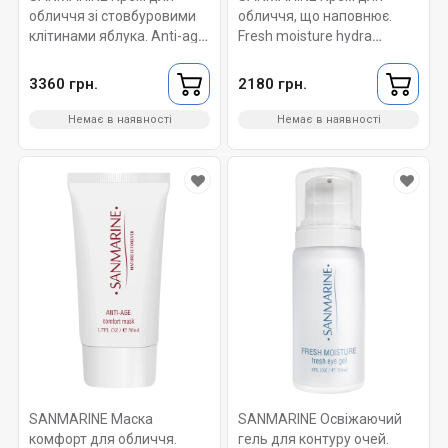
обличчя зі стовбуровими
обличчя, що наповнює.
клітинами яблука. Anti-age
Fresh moisture hydra
face cream with appe stem
volume cream 50 мл.
cells 50 мл.
3360 грн.
2180 грн.
Немає в наявності
Немає в наявності
SANMARINE Маска
SANMARINE Освіжаючий
комфорт для обличчя.
гель для контуру очей.