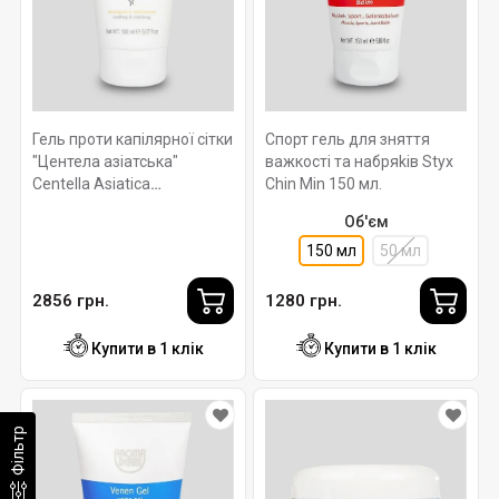
Гель проти капілярної сітки
Спорт гель для зняття
"Центела азіатська"
важкості та набряkів Styx
Centella Asiatica
Chin Min 150 мл.
Aromaderm STYX 150 мл.
Об'єм
150 мл
50 мл
2856 грн.
1280 грн.
Купити в 1 клік
Купити в 1 клік
Фільтр