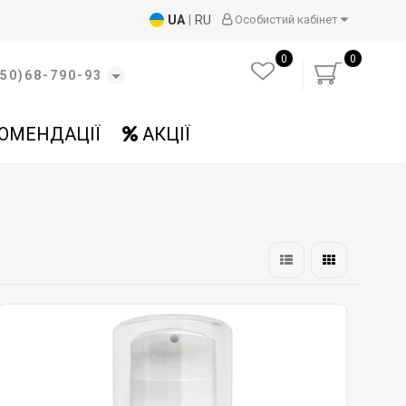
UA
|
RU
Особистий кабінет
0
0
50)68-790-93
ОМЕНДАЦІЇ
АКЦІЇ