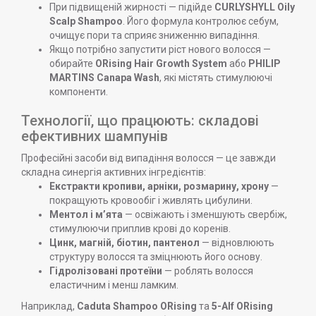
При підвищеній жирності — підійде
CURLYSHYLL Oily
Scalp Shampoo
. Його формула контролює себум,
очищує пори та сприяє зниженню випадіння.
Якщо потрібно запустити ріст нового волосся —
обирайте
ORising Hair Growth System
або
PHILIP
MARTINS Canapa Wash
, які містять стимулюючі
компоненти.
Технології, що працюють: складові
ефективних шампунів
Професійні засоби від випадіння волосся — це завжди
складна синергія активних інгредієнтів:
Екстракти кропиви, арніки, розмарину, хрону
—
покращують кровообіг і живлять цибулини.
Ментол і м’ята
— освіжають і зменшують свербіж,
стимулюючи приплив крові до коренів.
Цинк, магній, біотин, пантенол
— відновлюють
структуру волосся та зміцнюють його основу.
Гідролізовані протеїни
— роблять волосся
еластичним і менш ламким.
Наприклад,
Caduta Shampoo ORising
та
5-Alf ORising