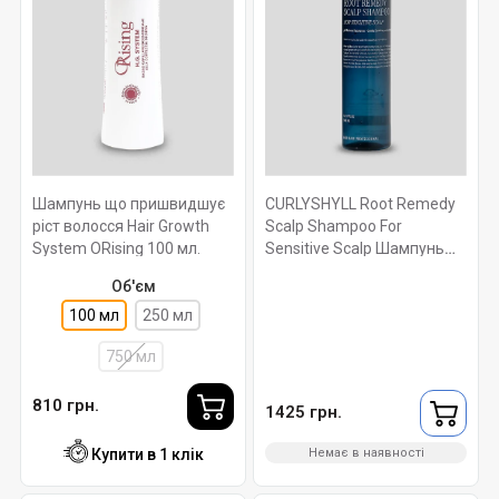
Шампунь що пришвидшує
CURLYSHYLL Root Remedy
ріст волосся Hair Growth
Scalp Shampoo For
System ORising 100 мл.
Sensitive Scalp Шампунь
для чутливої шкіри голови
Об'єм
360 мл
100 мл
250 мл
750 мл
810 грн.
1425 грн.
Купити в 1 клік
Немає в наявності