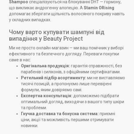
Shampoo
спеціалізуються на блокуванні DHT — гормону,
що викликає андрогенну алопецію. А
Stamin ORising
допомагає зберігати щільність волосяного покриву навіть
у складних випадках.
Чому варто купувати шампуні від
випадіння у Beauty Project
Ми не просто онлайн-магазин — ми ваш помічник у виборі
ефективного та безпечного догляду. Переваги покупки
саме в нас:
Оригінальна продукція:
гарантія справжності, без
парабенів і силіконів, з офіційними сертифікатами.
Ретельний підбір асортименту:
ми не виставляємо
тисячі позицій, а пропонуємо лише перевірені
формули, яким довіряємо самі.
Експертна консультація:
допоможемо підібрати
оптимальний догляд, виходячи з вашого типу шкіри
та проблеми.
Гнучка доставка та бонусна система:
приємні
ціни, акції та можливість першими отримувати
новинки.