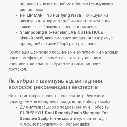
впливають на клітинний метаболізм і стимулюють
ріст волосся.
PHILIP MARTINS Purifying Wash
— очищуючий
шампунь для нормалізації жирності та усунення
токсинів, які блокують волосяні фолікули.
Shampooing Bio-Fanelan LA BIOSTHETIQUE
—
ніжний засіб, який зменшує випадіння і підтримує
природний захисний бар’єр шкіри голови.
Комбінація шампуню з лосьйонами, ампулами чи масками
підсилює ефект, але саме з м’якого, лікувального
очищення починається будь-який трихологічний
протокол.
Як вибрати шампунь від випадіння
волосся: рекомендації експертів
Кожен тип шкіри голови та волосся потребує свого
підходу. Нижче наведено поради щодо вибору засобу:
Для чутливої шкіри з подразненнями — оберіть
CURLYSHYLL Root Remedy Scalp Shampoo For
Sensitive Scalp
. Він не містить сульфатів та діє
м’яко, не порушуючи pH-баланс шкіри.