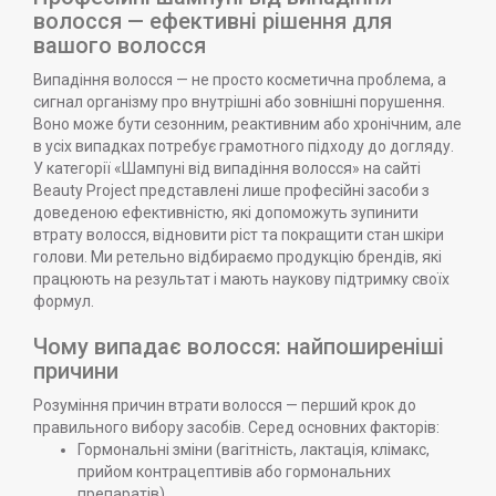
волосся — ефективні рішення для
вашого волосся
Випадіння волосся — не просто косметична проблема, а
сигнал організму про внутрішні або зовнішні порушення.
Воно може бути сезонним, реактивним або хронічним, але
в усіх випадках потребує грамотного підходу до догляду.
У категорії «Шампуні від випадіння волосся» на сайті
Beauty Project представлені лише професійні засоби з
доведеною ефективністю, які допоможуть зупинити
втрату волосся, відновити ріст та покращити стан шкіри
голови. Ми ретельно відбираємо продукцію брендів, які
працюють на результат і мають наукову підтримку своїх
формул.
Чому випадає волосся: найпоширеніші
причини
Розуміння причин втрати волосся — перший крок до
правильного вибору засобів. Серед основних факторів:
Гормональні зміни (вагітність, лактація, клімакс,
прийом контрацептивів або гормональних
препаратів).