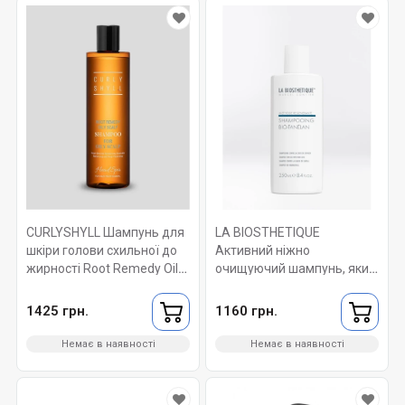
CURLYSHYLL Шампунь для
LA BIOSTHETIQUE
шкіри голови схильної до
Активний ніжно
жирності Root Remedy Oily
очищуючий шампунь, який
Scalp Shampoo 330 мл
перешкоджає випадінню
волосся. Shampooing Bio-
1425 грн.
1160 грн.
Fanelan 250 мл
Немає в наявності
Немає в наявності