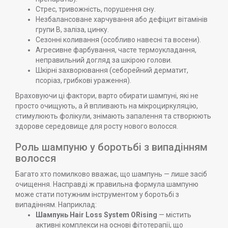
Стрес, тривожність, порушення сну.
Незбалансоване харчування або дефіцит вітамінів
групи B, заліза, цинку.
Сезонні коливання (особливо навесні та восени).
Агресивне фарбування, часте термоукладання,
неправильний догляд за шкірою голови.
Шкірні захворювання (себорейний дерматит,
псоріаз, грибкові ураження).
Враховуючи ці фактори, варто обирати шампуні, які не
просто очищують, а й впливають на мікроциркуляцію,
стимулюють фолікули, знімають запалення та створюють
здорове середовище для росту нового волосся.
Роль шампуню у боротьбі з випадінням
волосся
Багато хто помилково вважає, що шампунь — лише засіб
очищення. Насправді ж правильна формула шампуню
може стати потужним інструментом у боротьбі з
випадінням. Наприклад:
Шампунь Hair Loss System ORising
— містить
активні комплекси на основі фітотерапії, що