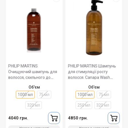
PHILIP MARTINS
PHILIP MARTINS Шампунь
Очищуючий шампунь для
для стимуляції росту
волосся, схильного до
волосся. Canapa Wash
випадіння. Purifying Wash
1000 мл
Об'єм
Об'єм
1000 мл
1000 мл
75 мл
1000 мл
75 мл
320 мл
250 мл
320 мл
4040 грн.
4850 грн.