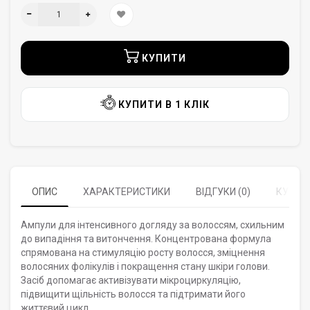
КУПИТИ
КУПИТИ В 1 КЛІК
ОПИС
ХАРАКТЕРИСТИКИ
ВІДГУКИ (0)
КУПУЮ
Ампули для інтенсивного догляду за волоссям, схильним
до випадіння та витончення. Концентрована формула
спрямована на стимуляцію росту волосся, зміцнення
волосяних фолікулів і покращення стану шкіри голови.
Засіб допомагає активізувати мікроциркуляцію,
підвищити щільність волосся та підтримати його
життєвий цикл.