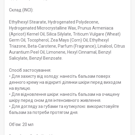
Склад (INCI):
Ethylhexyl Stearate, Hydrogenated Polydecene,
Hydrogenated Microcrystalline Wax, Prunus Armeniaca
(Apricot) Kernel Oil, Silica Silylate, Triticum Vulgare (Wheat)
Germ Oil, Tocopherol, Zea Mays (Corn) Oil, Ethylhexyl
Triazone, Beta-Carotene, Parfum (Fragrance), Linalool, Citrus
Aurantium Peel Oil, Limonene, Hexyl Cinnamal, Benzyl
Salicylate, Benzyl Benzoate.
Спосіб застосування:
• Для захисту від холоду: нанесіть бальзам поверх
денного крему на відкриті ділянки шкіри перед виходом
на вулицю.
• Для відновлення шкіри: нанесіть бальзам на очищену
шкіру перед сном для інтенсивного живлення.
• Для догляду за губами та кутикулою: використовуйте
бальзам за потреби протягом дня.
Обʼєм: 20 мл