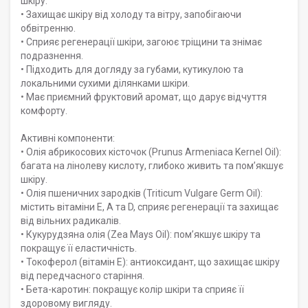
шкіру.
• Захищає шкіру від холоду та вітру, запобігаючи
обвітренню.
• Сприяє регенерації шкіри, загоює тріщини та знімає
подразнення.
• Підходить для догляду за губами, кутикулою та
локальними сухими ділянками шкіри.
• Має приємний фруктовий аромат, що дарує відчуття
комфорту.
Активні компоненти:
• Олія абрикосових кісточок (Prunus Armeniaca Kernel Oil):
багата на лінолеву кислоту, глибоко живить та пом’якшує
шкіру.
• Олія пшеничних зародків (Triticum Vulgare Germ Oil):
містить вітаміни E, A та D, сприяє регенерації та захищає
від вільних радикалів.
• Кукурудзяна олія (Zea Mays Oil): пом’якшує шкіру та
покращує її еластичність.
• Токоферол (вітамін E): антиоксидант, що захищає шкіру
від передчасного старіння.
• Бета-каротин: покращує колір шкіри та сприяє її
здоровому вигляду.