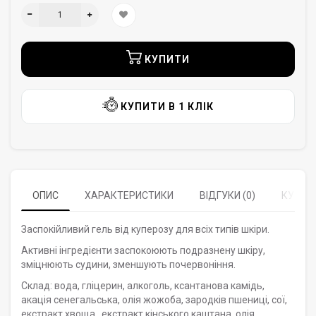
КУПИТИ
КУПИТИ В 1 КЛІК
ОПИС
ХАРАКТЕРИСТИКИ
ВІДГУКИ (0)
КУПУЮ
Заспокійливий гель від куперозу для всіх типів шкіри.
Активні інгредієнти заспокоюють подразнену шкіру,
зміцнюють судини, зменшують почервоніння.
Склад: вода, гліцерин, алкоголь, ксантанова камідь,
акація сенегальська, олія жожоба, зародків пшениці, сої,
екстракт хвоща , екстракт кінського каштана, олія