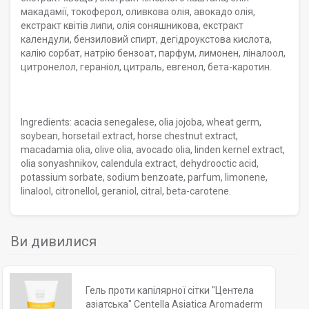
макадамії, токоферол, оливкова олія, авокадо олія,
екстракт квітів липи, олія соняшникова, екстракт
календули, бензиловий спирт, дегідроукстова кислота,
калію сорбат, натрію бензоат, парфум, лимонен, ліналоол,
цитронелол, гераніол, цитраль, евгенол, бета-каротин.
Ingredients: acacia senegalese, olia jojoba, wheat germ,
soybean, horsetail extract, horse chestnut extract,
macadamia olia, olive olia, avocado olia, linden kernel extract,
olia sonyashnikov, calendula extract, dehydrooctic acid,
potassium sorbate, sodium benzoate, parfum, limonene,
linalool, citronellol, geraniol, citral, beta-carotene.
Ви дивилися
Гель проти капілярної сітки "Центела
азіатська" Centella Asiatica Aromaderm