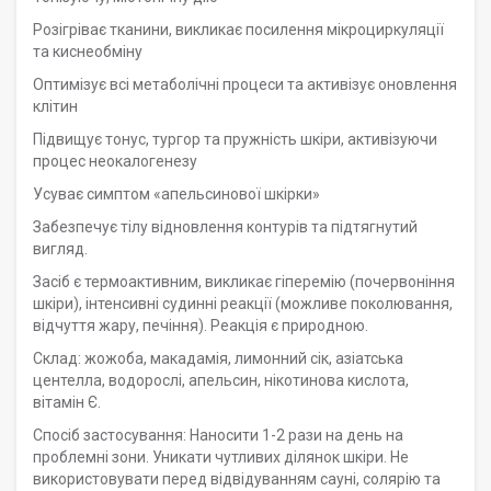
Розігріває тканини, викликає посилення мікроциркуляції
та киснеобміну
Оптимізує всі метаболічні процеси та активізує оновлення
клітин
Підвищує тонус, тургор та пружність шкіри, активізуючи
процес неокалогенезу
Усуває симптом «апельсинової шкірки»
Забезпечує тілу відновлення контурів та підтягнутий
вигляд.
Засіб є термоактивним, викликає гіперемію (почервоніння
шкіри), інтенсивні судинні реакції (можливе поколювання,
відчуття жару, печіння). Реакція є природною.
Склад: жожоба, макадамія, лимонний сік, азіатська
центелла, водорослі, апельсин, нікотинова кислота,
вітамін Є.
Спосіб застосування: Наносити 1-2 рази на день на
проблемні зони. Уникати чутливих ділянок шкіри. Не
використовувати перед відвідуванням сауні, солярію та