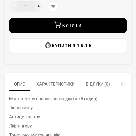
КУПИТИ
КУПИТИ В 1 КЛІК
ОПИС
ХАРАКТЕРИСТИКИ
ВІДГУКИ (0)
КУПУЮ
Має потужну пролонговану дію (до 8 годин):
Ліполітичну
Антицелюлітну
Ліфтингову
Тонізуючу, міотонічну дію