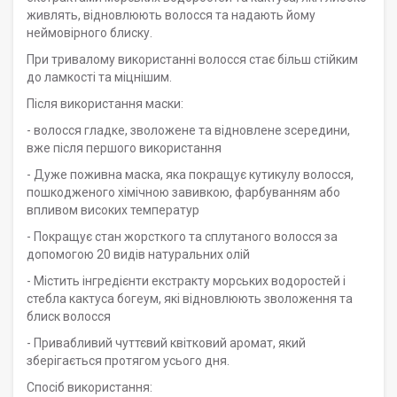
живлять, відновлюють волосся та надають йому
неймовірного блиску.
При тривалому використанні волосся стає більш стійким
до ламкості та міцнішим.
Після використання маски:
- волосся гладке, зволожене та відновлене зсередини,
вже після першого використання
- Дуже поживна маска, яка покращує кутикулу волосся,
пошкодженого хімічною завивкою, фарбуванням або
впливом високих температур
- Покращує стан жорсткого та сплутаного волосся за
допомогою 20 видів натуральних олій
- Містить інгредієнти екстракту морських водоростей і
стебла кактуса богеум, які відновлюють зволоження та
блиск волосся
- Привабливий чуттєвий квітковий аромат, який
зберігається протягом усього дня.
Спосіб використання: