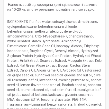
Нанесіть засіб від середини до кінців волосся і залиште
на 10-20 хв, а потім ретельно промийте теплою водою.
INGREDIENTS: Purified water, cetearyl alcohol, dimethicone,
cyclopentasiloxane, behentrimonium chloride,
behentrimonium methosulfate, propylene glycol,
amodimethicone, C12-14Sec-phares-7, phenoxyethanol,
hydro Genated Starch Hydrolysate, Aminopropyl
Dimethicone, Camellia Seed Oil, Isopropyl Alcohol, Ethylhexyl
Isononanoate, Butylene Glycol, Behenyl Alcohol, Hydrolyzed
Soybean Protein, Hydrolyzed Corn Protein, Hydrolyzed Wheat
Protein, Hijiki Extract, Seaweed Extract, Mosquito Extract, Kelp
Extract, Flat Green Algae Extract, Bogum Cactus Stem
Extract, Canola Oil, Argan Kernel Oil, Avocado Oil, Castor seed
oil, grape seed oil, sunflower seed oil, queensland nut oil, olive
oil, rosemary leaf oil, lavender oil, evening primrose oil, apricot
seed oil, lemon flavored tea tree oil, Baobab seed oil, babassu
seed oil, drumstick seed oil, acai palm fruit oil, eucalyptus leaf
oil, jojoba seed oil, betaine, lactic acid, glycerin, cocamide
MEA, disodium EDTA, tocopheryl acetate , PEG-14M,
fragrance, amylcinnamal, benzyl salicylate, linalool, citronellol,