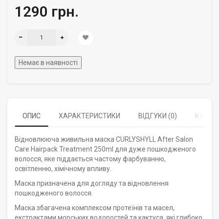
1290 грн.
Немає в наявності
ОПИС
ХАРАКТЕРИСТИКИ
ВІДГУКИ (0)
КУПУЮ
Відновлююча живильна маска CURLYSHYLL After Salon
Care Hairpack Treatment 250ml для дуже пошкодженого
волосся, яке піддається частому фарбуванню,
освітленню, хімічному впливу.
Маска призначена для догляду та відновлення
пошкодженого волосся.
Маска збагачена комплексом протеїнів та масел,
екстрактами морських водоростей та кактуса, які глибоко