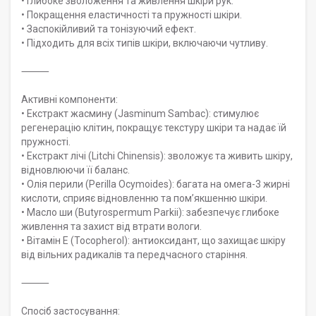
• Глибоке зволоження та живлення шкіри рук.
• Покращення еластичності та пружності шкіри.
• Заспокійливий та тонізуючий ефект.
• Підходить для всіх типів шкіри, включаючи чутливу.
⸻
Активні компоненти:
• Екстракт жасмину (Jasminum Sambac): стимулює
регенерацію клітин, покращує текстуру шкіри та надає їй
пружності.
• Екстракт лічі (Litchi Chinensis): зволожує та живить шкіру,
відновлюючи її баланс.
• Олія перили (Perilla Ocymoides): багата на омега-3 жирні
кислоти, сприяє відновленню та пом’якшенню шкіри.
• Масло ши (Butyrospermum Parkii): забезпечує глибоке
живлення та захист від втрати вологи.
• Вітамін E (Tocopherol): антиоксидант, що захищає шкіру
від вільних радикалів та передчасного старіння.
⸻
Спосіб застосування: