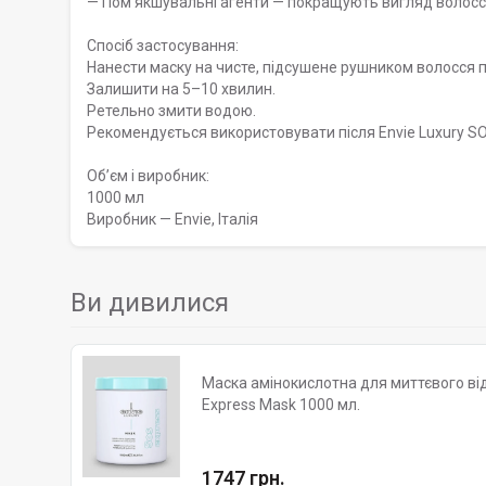
— Пом’якшувальні агенти — покращують вигляд волосс
Спосіб застосування:
Нанести маску на чисте, підсушене рушником волосся по
Залишити на 5–10 хвилин.
Ретельно змити водою.
Рекомендується використовувати після Envie Luxury S
Обʼєм і виробник:
1000 мл
Виробник — Envie, Італія
Ви дивилися
Маска амінокислотна для миттєвого від
Express Mask 1000 мл.
1747 грн.