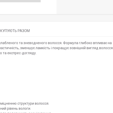
КУПУЮТЬ РАЗОМ
слабленого та зневодненого волосся. Формула глибоко впливає на
ластичність, зменшує ламкість і покращує зовнішній вигляд волосс
о та експрес-догляду.
зміцненню структури волосся.
ий рівень вологи.