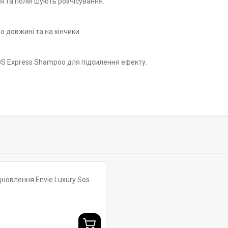
я та полегшують розчісування.
 довжині та на кінчики.
OS Express Shampoo для підсилення ефекту.
новлення Envie Luxury Sos