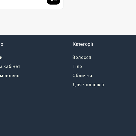
во
Категорії
и
Волосся
й кабінет
Тіло
замовлень
Обличчя
Для чоловіків