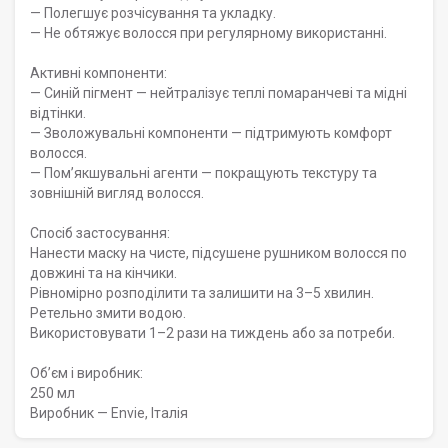
— Полегшує розчісування та укладку.
— Не обтяжує волосся при регулярному використанні.
Активні компоненти:
— Синій пігмент — нейтралізує теплі помаранчеві та мідні
відтінки.
— Зволожувальні компоненти — підтримують комфорт
волосся.
— Пом’якшувальні агенти — покращують текстуру та
зовнішній вигляд волосся.
Спосіб застосування:
Нанести маску на чисте, підсушене рушником волосся по
довжині та на кінчики.
Рівномірно розподілити та залишити на 3–5 хвилин.
Ретельно змити водою.
Використовувати 1–2 рази на тиждень або за потреби.
Обʼєм і виробник:
250 мл
Виробник — Envie, Італія