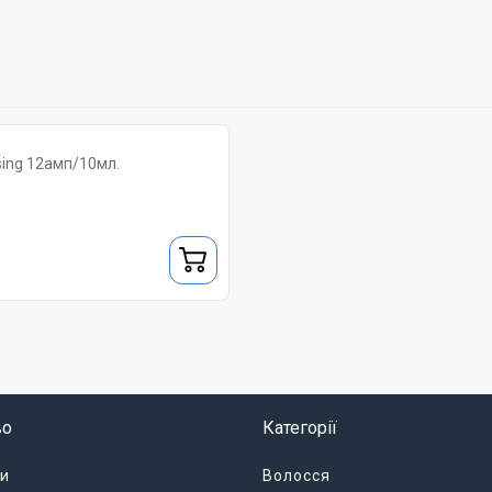
sing 12амп/10мл.
во
Категорії
и
Волосся