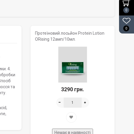
0
0
Протеїновий лосьйон Protein Lotion
ORising 12амп/10мл.
і
ки. 4.
 обробки
Спосіб
лосся та
3290 грн.
ту.
cid,
one,
Немає в наявності