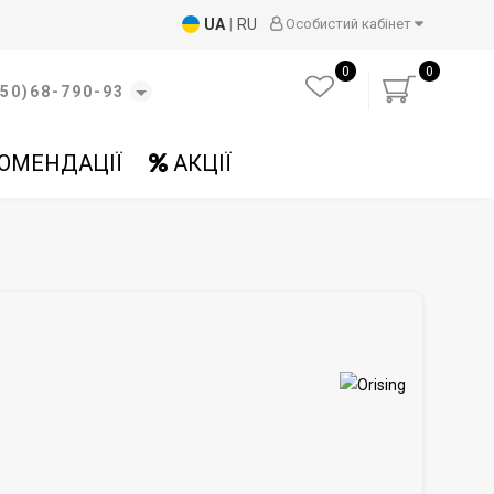
UA
|
RU
Особистий кабінет
0
0
50)68-790-93
ОМЕНДАЦІЇ
АКЦІЇ