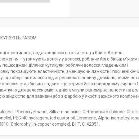
КУПУЮТЬ РАЗОМ
і властивості, надає волоссю вітальність та блиск.Активні
оложення – утримують вологу у волоссі, роблячи його більш м’яким 
 пошкоджені ділянки кутикули, роблячи волосся гладеньким і
овку покращують еластичність, зменшуючи ламкість і посічені кінчи
ку, що оберігає волосся від агресивного впливу довкілля, термічної
 – волосся стає більш гладким, що сприяє його природному сяянню.
ампуню для волосся вміст однієї ампули рівномірно нанести на во
ю жидкістю для завивки або з фарбою у якості захисного компонен
cohol, Phenoxyethanol, Silk amino acids, Cetrimonium chloride, Citric a
ronellol, PEG-40 hydrogenated castor oil, Limonene, Alpha-isomethyl ion
5810 [Chlorophyllin-copper complex], BHT, CI 42051.