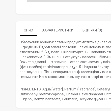
ОПИС
ХАРАКТЕРИСТИКИ
ВІДГУКИ (0)
Збагачений амінокислотами продукт містить відновлююч
інгредієнти:Гідролізовані протеїни шовкуІнтенсивне зв
еластичним. 2. Відновлення пошкоджень – заповнюють
шовковистим. 3. Зміцнення структури волосся – білки ш
Захист від зовнішніх впливів – створюють захисну плів
(фен, плойка) та хімічних процедур. 5. Надання блиску
застосування: Після використання фітоесенціального ш
не змивати.Його також можна змішувати з закріплюючо
INGREDIENTS: Aqua [Water], Parfum (Fragrance], Cetearyl al
Butylphenyl methylpropional, Linalool, Hexyl cinnamal, Cit
Eugenol, Benzyl benzoate, Coumarin, Hexylene glycol, CI 7