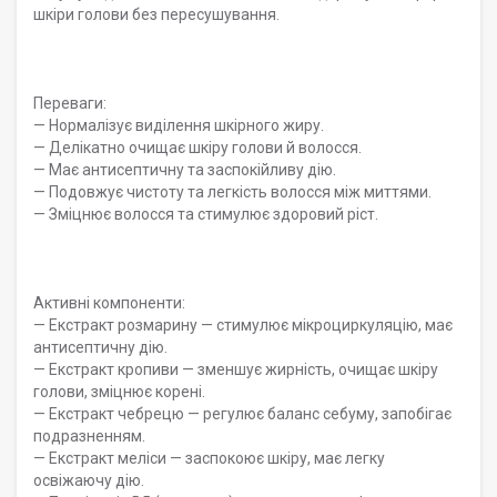
шкіри голови без пересушування.
Переваги:
— Нормалізує виділення шкірного жиру.
— Делікатно очищає шкіру голови й волосся.
— Має антисептичну та заспокійливу дію.
— Подовжує чистоту та легкість волосся між миттями.
— Зміцнює волосся та стимулює здоровий ріст.
Активні компоненти:
— Екстракт розмарину — стимулює мікроциркуляцію, має
антисептичну дію.
— Екстракт кропиви — зменшує жирність, очищає шкіру
голови, зміцнює корені.
— Екстракт чебрецю — регулює баланс себуму, запобігає
подразненням.
— Екстракт меліси — заспокоює шкіру, має легку
освіжаючу дію.