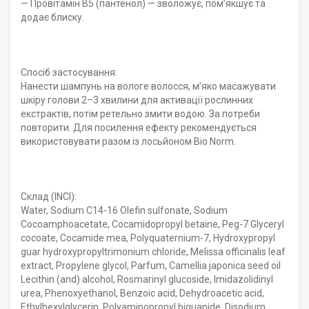
— Провітамін B5 (пантенол) — зволожує, пом’якшує та
додає блиску.
Спосіб застосування:
Нанести шампунь на вологе волосся, м’яко масажувати
шкіру голови 2–3 хвилини для активації рослинних
екстрактів, потім ретельно змити водою. За потреби
повторити. Для посилення ефекту рекомендується
використовувати разом із лосьйоном Bio Norm.
Склад (INCI):
Water, Sodium C14-16 Olefin sulfonate, Sodium
Cocoamphoacetate, Cocamidopropyl betaine, Peg-7 Glyceryl
cocoate, Cocamide mea, Polyquaternium-7, Hydroxypropyl
guar hydroxypropyltrimonium chloride, Melissa officinalis leaf
extract, Propylene glycol, Parfum, Camellia japonica seed oil
Lecithin (and) alcohol, Rosmarinyl glucoside, Imidazolidinyl
urea, Phenoxyethanol, Benzoic acid, Dehydroacetic acid,
Ethylhexylglycerin, Polyaminopropyl biguanide, Disodium