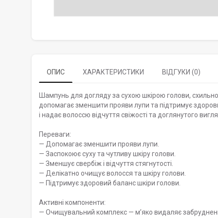
ОПИС
ХАРАКТЕРИСТИКИ
ВІДГУКИ (0)
Шампунь для догляду за сухою шкірою голови, схильною
допомагає зменшити прояви лупи та підтримує здорови
і надає волоссю відчуття свіжості та доглянутого вигля
Переваги:
— Допомагає зменшити прояви лупи.
— Заспокоює суху та чутливу шкіру голови.
— Зменшує свербіж і відчуття стягнутості.
— Делікатно очищує волосся та шкіру голови.
— Підтримує здоровий баланс шкіри голови.
Активні компоненти:
— Очищувальний комплекс — м’яко видаляє забруднен