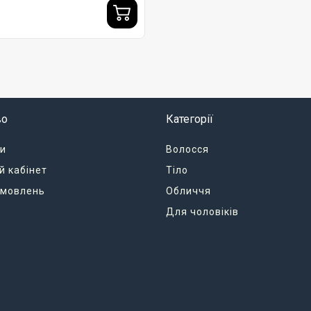
во
Категорії
и
Волосся
й кабінет
Тіло
замовлень
Обличчя
Для чоловіків