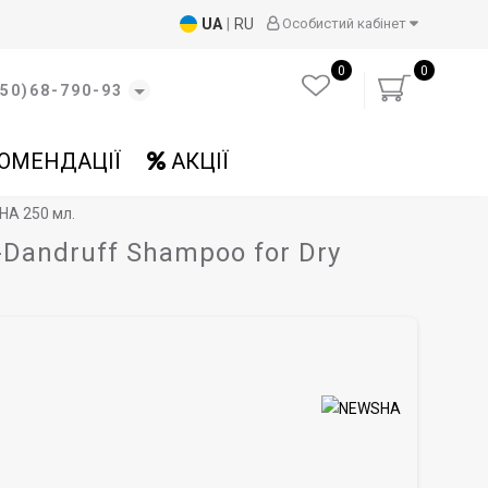
UA
|
RU
Особистий кабінет
0
0
50)68-790-93
ОМЕНДАЦІЇ
АКЦІЇ
HA 250 мл.
-Dandruff Shampoo for Dry