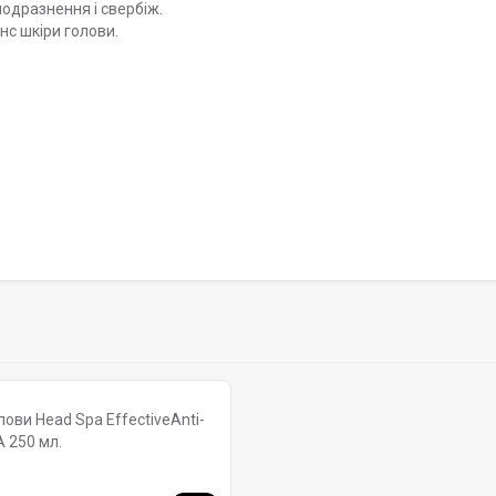
одразнення і свербіж.
нс шкіри голови.
ови Head Spa EffectiveAnti-
 250 мл.