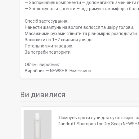
— Заспокійливі компоненти — допомагають зменшити п
— Зволожувальні агенти — підтримують комфорт і бала
Спосіб застосування:
Нанести шампунь на вологе волосся та шкіру голови.
Масажними рухами спінити та рівномірно розподілити.
Залишити на 1–2 хвилини для дії.
Ретельно змити водою.
За потреби повторити.
Обʼєм і виробник:
Виробник — NEWSHA, Німеччина
Ви дивилися
Шампунь проти лупи для сухої шкіри гол
Dandruff Shampoo for Dry Scalp NEWSHA