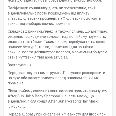
яка відкладається безпосередньо у структурі волосся.
Поліфеноли соняшнику діють як превентивно, так і
відновлювально проти пошкоджень від впливу
ультрафіолетових променів, а УФ-фільтри посилюють
захист від знебарвлюючих променів.
Складноефірний комплекс, а також полімер, що доглядає,
оживляє пошкоджене волосся, надаючи йому пружність,
еластичність і блиск. Таким чином, перебування на сонці
принесе безтурботне задоволення і для повністю
захищеного та доглянутого волосся, а приємним бонусом
стане чуттєвий літній аромат Soleil.
Застосування:
Перед застосуванням струсити. Поступово розпорошити
на сухе або вологе волосся перед впливом сонячних
променів.
Після прийому сонячних ванн волосся промити шампунем
After Sun Hair & Body Shampoo і нанести маску, що
відновлює, після сонця After Sun Hydrating Hair Mask
глибокої дії.
Порада: Щоразу при оновленні УФ-захисту для шкіри при