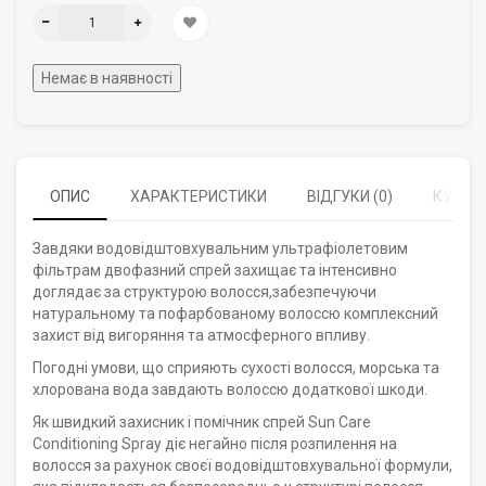
Немає в наявності
ОПИС
ХАРАКТЕРИСТИКИ
ВІДГУКИ (0)
КУПУЮ
Завдяки водовідштовхувальним ультрафіолетовим
фільтрам двофазний спрей захищає та інтенсивно
доглядає за структурою волосся,забезпечуючи
натуральному та пофарбованому волоссю комплексний
захист від вигоряння та атмосферного впливу.
Погодні умови, що сприяють сухості волосся, морська та
хлорована вода завдають волоссю додаткової шкоди.
Як швидкий захисник і помічник спрей Sun Care
Conditioning Spray діє негайно після розпилення на
волосся за рахунок своєї водовідштовхувальної формули,