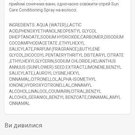
прийомі сонячних ванн, одночасно освіжити спрей Sun
Care Conditioning Spray на волоссі.
INGREDIENTS: AQUA (WATER),LACTIC
ACID,PHENOXYETHANOL,NEOPENTYL GLYCOL
DIHEPTANOATE,SODIUM HYDROXIDE,CARBOMER,DISODIUM
COCOAMPHODIACETATE ,ETHYLHEXYL
SALICYLATE,PARFUM (FRAGRANCE),BUTYLENE
GLYCOL,DICOCOYL PENTAERYTHRITYL DISTEARYL CITRATE
,ETHYLHEXYLGLYCERIN,SODIUM CHLORIDE,HELIANTHUS
ANNUUS (SUNFLOWER) SEED EXTRACT,LIMONENE,BENZYL
SALICYLATE,LAUROYL LYSINE,HEXYL
CINNAMAL,CITRONELLOL,ALPHA-ISOMETHYL
IONONE,HYDROXYCITRONELLAL,CINNAMYL
ALCOHOL,LINALOOL,COUMARIN,CITRAL,BENZYL
ALCOHOL,GERANIOL,BENZYL BENZOATE,CINNAMAL,AMYL
CINNAMAL
Ви дивилися