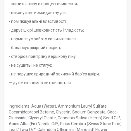
- живить шкіру в процесі очищення;
- виконує антиоксидантну дію;
- пом'якшувальні властивості;
- дарує шкірі шовковистість і гладкість;
- нормалізує роботу сальних залоз;
- балансує шкірний покрив;
- створює повітряну вершкову піну;
- не сушить і не стягує;
- не порушує природний захисний бар'єр шкіри;
— дуже економно витрачається.
Ingredients: Aqua (Water), Ammonium Lauryl Sulfate,
Cocamidopropyl Betaine, Glycerin, Sodium Benzoate, Coco-
Glucoside, Glyceryl Oleate, Cannabis Sativa (Hemp) Seed Oil*,
Abies Alba (Fir) Needle Oil*, Pinus Cembra (Swiss Stone Pine)
Leaf/Twig Oil*, Calendula Officinalis (Marigold) Flower