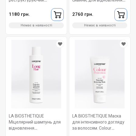
протеїновий. Essentiel
та захисту утворення
Classic Conditioning Spray
пігменту у волоссі. Anti-
1180 грн.
2760 грн.
250 мл.
Age Elixir Anti-Grey 95 мл
Немає в наявності
Немає в наявності
LA BIOSTHETIQUE
LA BIOSTHETIQUE Маска
Міцелярний шампунь для
для інтенсивного догляду
відновлення
за волоссям. Colour
пошкодженого довгого
Protection Structure