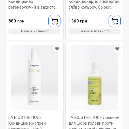
Кондиціонер
Кондиціонер, що повертає
регенеруючий із захистом
сяйво кольору. Colour
від УФ для пошкодженого
Protection Shine Restoring
сонцем волосся. Soleil
Conditioning Fluid 125 мл
880 грн.
1360 грн.
Crème 125 мл.
Немає в наявності
Немає в наявності
LA BIOSTHETIQUE
LA BIOSTHETIQUE Лосьйон
Кондиціонер-спрей
для шкіри голови проти
реструктуруючий
сивини, для відновлення