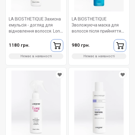
LA BIOSTHETIQUE Захисна
LA BIOSTHETIQUE
емульсія - догляд для
Зволожуюча маска для
відновлення волосся. Long
волосся після прийняття
Hair Protective Conditioning
сонячних ванн. Soleil After
Fluid 100 мл
Sun Hydrating Hair Mask 125
1180 грн.
980 грн.
мл
Немає в наявності
Немає в наявності