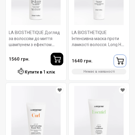
LA BIOSTHETIQUE Догляд
LA BIOSTHETIQUE
за волоссям до миття
Інтенсивна маска проти
шампунем з ефектом
ламкості волосся. Long Hair
сяйва кольору. Colour
Protective Repair Mask 150
Protection Shine Restoring
мл
1560 грн.
1640 грн.
Pre-Shampoo Treatment
250 мл
Купити в 1 клік
Немає в наявності