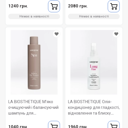
волосся. Long Hair
Restoring Mask 100 мл
1240 грн.
2080 грн.
Protective Softening
Shampoo 250 мл
Немає в наявності
Немає в наявності
LA BIOSTHETIQUE М’яко
LA BIOSTHETIQUE Олія-
очищуючий і балансуючий
кондиціонер для гладкості,
шампунь для
відновлення та блиску
оздоровлення волосся і
волосся. Long hair
шкіри голови. Wellness Hair
Weightless Conditioning Oil
1040 грн.
1960 грн.