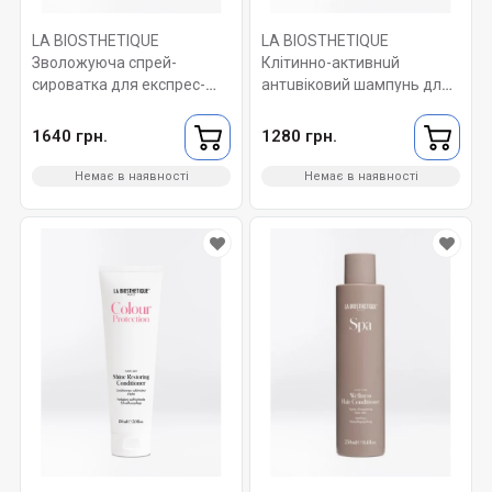
LA BIOSTHETIQUE
LA BIOSTHETIQUE
Зволожуюча спрей-
Клітинно-активнuй
сироватка для експрес-
антuвіковий шампунь для
догляду за волоссям. Long
тонкого та нормального
Hair Detangler 150 мл
волосся. AntІ-Age
1640 грн.
1280 грн.
Shampooing Actif 200 мл
Немає в наявності
Немає в наявності