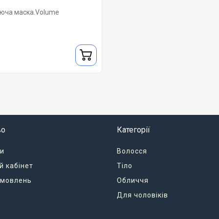
юча маска.Volume
во
Категорії
и
Волосся
й кабінет
Тіло
замовлень
Обличчя
Для чоловіків