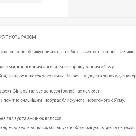
КУПУЮТЬ РАЗОМ
волосся, не обтяжуючи його, запобігає ламкості і січенню кінчиків
анс між інтенсивним доглядом та нарощуванням об'єму.
й відновлює волосся зсередини. Він розгладжує та запечатує пове
фект. Він ревіталізує волосся і запобігає ламкості.
є помітно сильнішим і набуває блискучого, невагомого об'єму.
ревіталізує та зміцнює волосся.
ко відновлюють волосся, збільшують об'єм і міцність, діють як термо