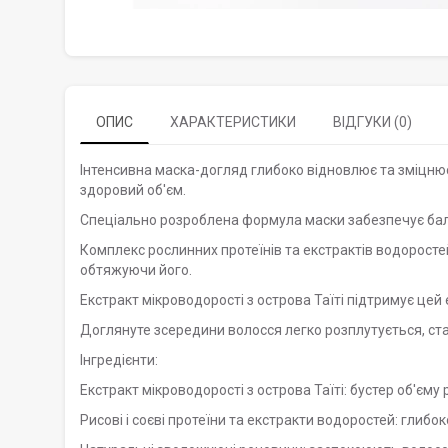
ОПИС
ХАРАКТЕРИСТИКИ
ВІДГУКИ (0)
Інтенсивна маска-догляд глибоко відновлює та зміцнює 
здоровий об'єм.
Спеціально розроблена формула маски забезпечує бал
Комплекс рослинних протеїнів та екстрактів водоросте
обтяжуючи його.
Екстракт мікроводорості з острова Таїті підтримує цей е
Доглянуте зсередини волосся легко розплутується, ста
Інгредієнти:
Екстракт мікроводорості з острова Таїті: бустер об'єму 
Рисові і соєві протеїни та екстракти водоростей: глибо