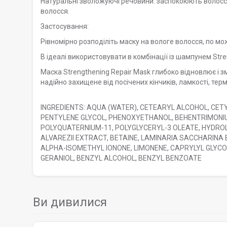
Натуральні зволожуючі речовини: заспокоюють волосс
волосся.
Застосування:
Рівномірно розподіліть маску на вологе волосся, по мо
В ідеалі використовувати в комбінації із шампунем St
Маска Strengthening Repair Mask глибоко відновлює і
надійно захищене від посічених кінчиків, ламкості, те
INGREDIENTS: AQUA (WATER), CETEARYL ALCOHOL, CETY
PENTYLENE GLYCOL, PHENOXYETHANOL, BEHENTRIMONI
POLYQUATERNIUM-11, POLYGLYCERYL-3 OLEATE, HYDRO
ALVAREZII EXTRACT, BETAINE, LAMINARIA SACCHARINA E
ALPHA-ISOMETHYL IONONE, LIMONENE, CAPRYLYL GLYCOL
GERANIOL, BENZYL ALCOHOL, BENZYL BENZOATE
Ви дивилися