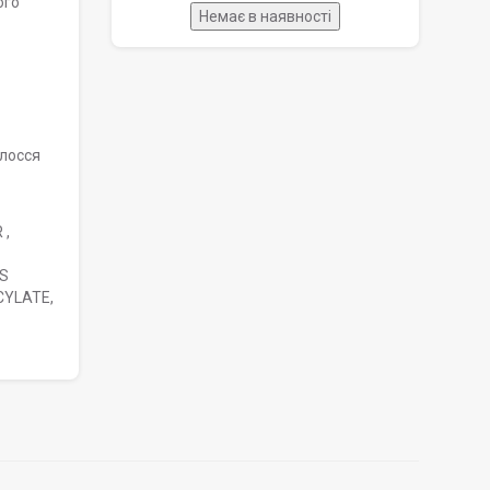
ого
Немає в наявності
олосся
 ,
US
CYLATE,