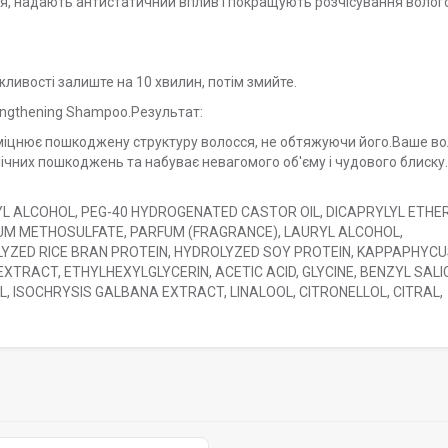
я, надають антистатичний вплив і покращують розчісування волог
жливості залиште на 10 хвилин, потім змийте.
rengthening Shampoo.Результат:
 зміцнює пошкоджену структуру волосся, не обтяжуючи його.Ваше в
рмічних пошкоджень та набуває невагомого об'єму і чудового блиску.
L ALCOHOL, PEG-40 HYDROGENATED CASTOR OIL, DICAPRYLYL ETHER
UM METHOSULFATE, PARFUM (FRAGRANCE), LAURYL ALCOHOL,
LYZED RICE BRAN PROTEIN, HYDROLYZED SOY PROTEIN, KAPPAPHYC
XTRACT, ETHYLHEXYLGLYCERIN, ACETIC ACID, GLYCINE, BENZYL SALI
, ISOCHRYSIS GALBANA EXTRACT, LINALOOL, CITRONELLOL, CITRAL,