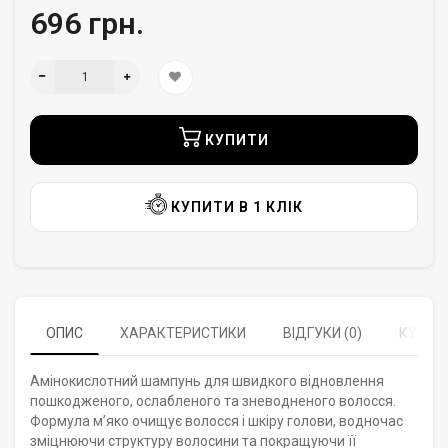
696 грн.
КУПИТИ
КУПИТИ В 1 КЛІК
ОПИС
ХАРАКТЕРИСТИКИ
ВІДГУКИ (0)
КУПУЮ
Амінокислотний шампунь для швидкого відновлення
пошкодженого, ослабленого та зневодненого волосся.
Формула м’яко очищує волосся і шкіру голови, водночас
зміцнюючи структуру волосини та покращуючи її