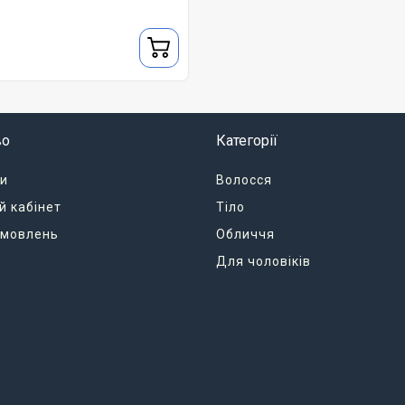
во
Категорії
и
Волосся
й кабінет
Тіло
замовлень
Обличчя
Для чоловіків