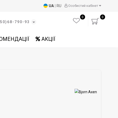
UA
|
RU
Особистий кабінет
0
0
50)68-790-93
ОМЕНДАЦІЇ
АКЦІЇ