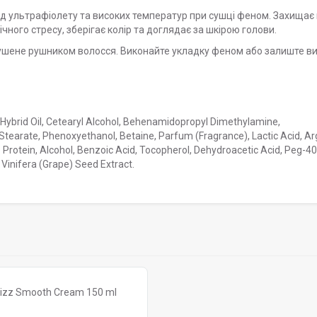
д ультрафіолету та високих температур при сушці феном. Захищає 
ного стресу, зберігає колір та доглядає за шкірою голови.
дсушене рушником волосся. Виконайте укладку феном або залиште в
 Hybrid Oil, Cetearyl Alcohol, Behenamidopropyl Dimethylamine,
Stearate, Phenoxyethanol, Betaine, Parfum (Fragrance), Lactic Acid, Ar
e Protein, Alcohol, Benzoic Acid, Tocopherol, Dehydroacetic Acid, Peg-40
Vinifera (Grape) Seed Extract.
rizz Smooth Cream 150 ml