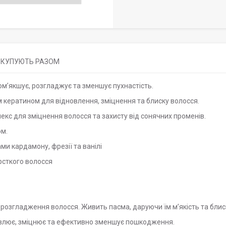
КУПУЮТЬ РАЗОМ
м’якшує, розгладжує та зменшує пухнастість.
 кератином для відновлення, зміцнення та блиску волосся.
кс для зміцнення волосся та захисту від сонячних променів.
ом.
ми кардамону, фрезії та ванілі
рсткого волосся
 розгладження волосся. Живить пасма, даруючи їм мʼякість та блис
новлює, зміцнює та ефективно зменшує пошкодження.