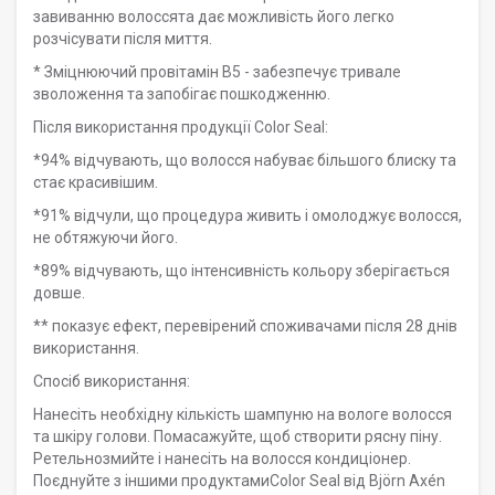
завиванню волоссята дає можливість його легко
розчісувати після миття.
* Зміцнюючий провітамін B5 - забезпечує тривале
зволоження та запобігає пошкодженню.
Після використання продукції Color Seal:
*94% відчувають, що волосся набуває більшого блиску та
стає красивішим.
*91% відчули, що процедура живить і омолоджує волосся,
не обтяжуючи його.
*89% відчувають, що інтенсивність кольору зберігається
довше.
** показує ефект, перевірений споживачами після 28 днів
використання.
Спосіб використання:
Нанесіть необхідну кількість шампуню на вологе волосся
та шкіру голови. Помасажуйте, щоб створити рясну піну.
Ретельнозмийте і нанесіть на волосся кондиціонер.
Поєднуйте з іншими продуктамиColor Seal від Björn Axén