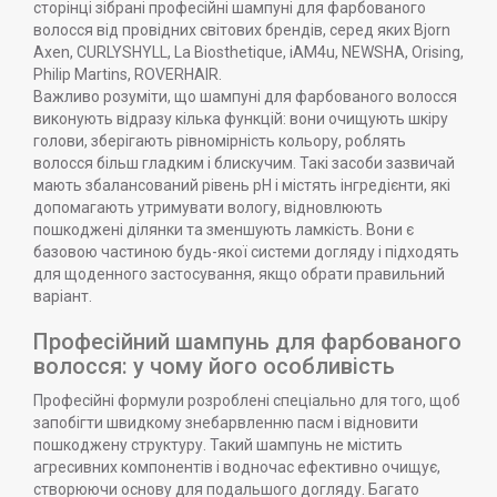
сторінці зібрані професійні шампуні для фарбованого
волосся від провідних світових брендів, серед яких Bjorn
Axen, CURLYSHYLL, La Biosthetique, iAM4u, NEWSHA, Orising,
Philip Martins, ROVERHAIR.
Важливо розуміти, що шампуні для фарбованого волосся
виконують відразу кілька функцій: вони очищують шкіру
голови, зберігають рівномірність кольору, роблять
волосся більш гладким і блискучим. Такі засоби зазвичай
мають збалансований рівень pH і містять інгредієнти, які
допомагають утримувати вологу, відновлюють
пошкоджені ділянки та зменшують ламкість. Вони є
базовою частиною будь-якої системи догляду і підходять
для щоденного застосування, якщо обрати правильний
варіант.
Професійний шампунь для фарбованого
волосся: у чому його особливість
Професійні формули розроблені спеціально для того, щоб
запобігти швидкому знебарвленню пасм і відновити
пошкоджену структуру. Такий шампунь не містить
агресивних компонентів і водночас ефективно очищує,
створюючи основу для подальшого догляду. Багато