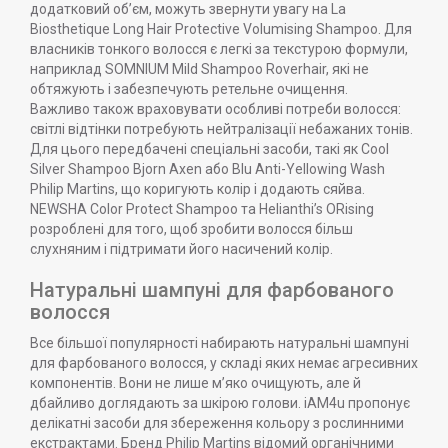
додатковий об’єм, можуть звернути увагу на La
Biosthetique Long Hair Protective Volumising Shampoo. Для
власників тонкого волосся є легкі за текстурою формули,
наприклад SOMNIUM Mild Shampoo Roverhair, які не
обтяжують і забезпечують ретельне очищення.
Важливо також враховувати особливі потреби волосся:
світлі відтінки потребують нейтралізації небажаних тонів.
Для цього передбачені спеціальні засоби, такі як Cool
Silver Shampoo Bjorn Axen або Blu Anti-Yellowing Wash
Philip Martins, що коригують колір і додають сяйва.
NEWSHA Color Protect Shampoo та Helianthi’s ORising
розроблені для того, щоб зробити волосся більш
слухняним і підтримати його насичений колір.
Натуральні шампуні для фарбованого
волосся
Все більшої популярності набирають натуральні шампуні
для фарбованого волосся, у складі яких немає агресивних
компонентів. Вони не лише м’яко очищують, але й
дбайливо доглядають за шкірою голови. iAM4u пропонує
делікатні засоби для збереження кольору з рослинними
екстрактами. Бренд Philip Martins відомий органічними