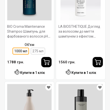
BIO Croma Maintenance
LA BIOSTHETIQUE Догляд
Shampoo Шампунь для
за волоссям до миття
фарбованого волосся pH
шампунем з ефектом
4-4.5 1000 мл. Raywell
сяйва кольору. Colour
Об'єм
Protection Shine Restoring
1000 мл
275 мл
Pre-Shampoo Treatment
250 мл
1788 грн.
1560 грн.
Купити в 1 клік
Купити в 1 клік