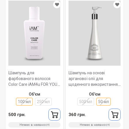
Шампунь для
Шампунь на основі
фарбованого волосся
арганової олії для
Color Care iAM4u FOR YOU -
щоденного використання
100мл
SOMNIUM D’ARGAN
Об'єм
Об'єм
SHAMPOO ROVERHAIR Ph
100 мл
250 мл
4-5. 50мл
500 мл
50 мл
500 грн.
360 грн.
Немає в наявності
Немає в наявності