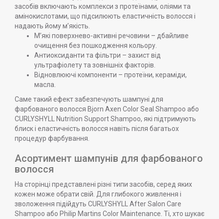
засобів включають комплекси з протеїнами, оліями та
амінокислотами, що підсилюють еластичність волосся і
надають йому м’якість.
М’які поверхнево-активні речовини – дбайливе
очищення без пошкодження кольору.
Антиоксиданти та фільтри – захист від
ультрафіолету та зовнішніх факторів.
Відновлюючі компоненти – протеїни, кераміди,
масла.
Саме такий ефект забезпечують шампуні для
фарбованого волосся Bjorn Axen Color Seal Shampoo або
CURLYSHYLL Nutrition Support Shampoo, які підтримують
блиск і еластичність волосся навіть після багатьох
процедур фарбування.
Асортимент шампунів для фарбованого
волосся
На сторінці представлені різні типи засобів, серед яких
кожен може обрати свій. Для глибокого живлення і
зволоження підійдуть CURLYSHYLL After Salon Care
Shampoo або Philip Martins Color Maintenance. Ті, хто шукає