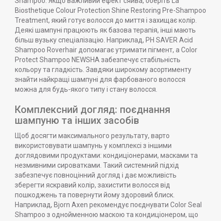
Shampoo. Якщо важливий ефект сяйва, оберіть La
Biosthetique Colour Protection Shine Restoring Pre-Shampoo
Treatment, який готує волосся до миття і захищає колір.
Деякі шампуні працюють як базова терапія, інші мають
більш вузьку спеціалізацію. Наприклад, PH SAVER Acid
Shampoo Roverhair допомагає утримати пігмент, а Color
Protect Shampoo NEWSHA забезпечує стабільність
кольору та гладкість. Завдяки широкому асортименту
знайти найкращі шампуні для фарбованого волосся
можна для будь-якого типу і стану волосся.
Комплексний догляд: поєднання
шампуню та інших засобів
Щоб досягти максимального результату, варто
використовувати шампунь у комплексі з іншими
доглядовими продуктами: кондиціонерами, масками та
незмивними сироватками. Такий системний підхід
забезпечує повноцінний догляд і дає можливість
зберегти яскравий колір, захистити волосся від
пошкоджень та повернути йому здоровий блиск.
Наприклад, Bjorn Axen рекомендує поєднувати Color Seal
Shampoo з однойменною маскою та кондиціонером, що