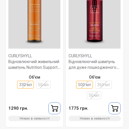
CURLYSHYLL
CURLYSHYLL
Відновлюючий живильний
Відновлюючий шампунь
шампунь Nutrition Support
для дуже пошкодженого
Shampoo 330 мл
волосся After Salon Care
Об'єм
Об'єм
Shampoo 500 мл
330 мл
50 мл
500 мл
360 мл
50 мл
1290 грн.
1775 грн.
Немає в наявності
Немає в наявності