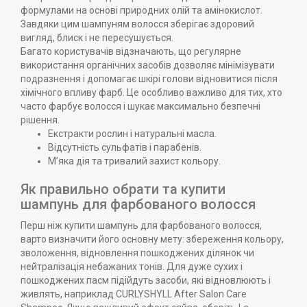
формулами на основі природних олій та амінокислот.
Завдяки цим шампуням волосся зберігає здоровий
вигляд, блиск і не пересушується.
Багато користувачів відзначають, що регулярне
використання органічних засобів дозволяє мінімізувати
подразнення і допомагає шкірі голови відновитися після
хімічного впливу фарб. Це особливо важливо для тих, хто
часто фарбує волосся і шукає максимально безпечні
рішення.
Екстракти рослин і натуральні масла.
Відсутність сульфатів і парабенів.
М’яка дія та тривалий захист кольору.
Як правильно обрати та купити
шампунь для фарбованого волосся
Перш ніж купити шампунь для фарбованого волосся,
варто визначити його основну мету: збереження кольору,
зволоження, відновлення пошкоджених ділянок чи
нейтралізація небажаних тонів. Для дуже сухих і
пошкоджених пасм підійдуть засоби, які відновлюють і
живлять, наприклад CURLYSHYLL After Salon Care