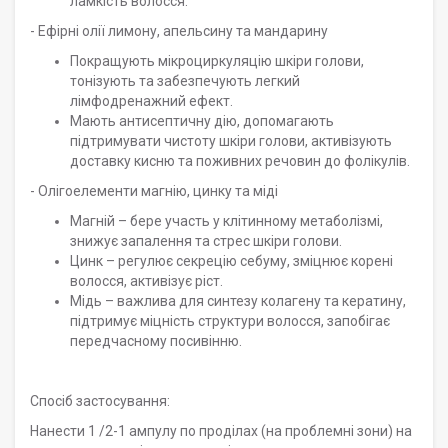
ламкість волосся.
- Ефірні олії лимону, апельсину та мандарину
Покращують мікроциркуляцію шкіри голови,
тонізують та забезпечують легкий
лімфодренажний ефект.
Мають антисептичну дію, допомагають
підтримувати чистоту шкіри голови, активізують
доставку кисню та поживних речовин до фолікулів.
- Олігоелементи магнію, цинку та міді
Магній – бере участь у клітинному метаболізмі,
знижує запалення та стрес шкіри голови.
Цинк – регулює секрецію себуму, зміцнює корені
волосся, активізує ріст.
Мідь – важлива для синтезу колагену та кератину,
підтримує міцність структури волосся, запобігає
передчасному посивінню.
Спосіб застосування:
Нанести 1 /2-1 ампулу по проділах (на проблемні зони) на