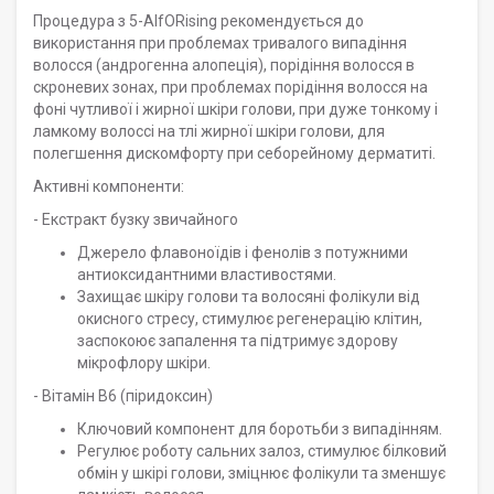
Процедура з 5-AlfORising рекомендується до
використання при проблемах тривалого випадіння
волосся (андрогенна алопеція), порідіння волосся в
скроневих зонах, при проблемах порідіння волосся на
фоні чутливої і жирної шкіри голови, при дуже тонкому і
ламкому волоссі на тлі жирної шкіри голови, для
полегшення дискомфорту при себорейному дерматиті.
Активні компоненти:
- Екстракт бузку звичайного
Джерело флавоноїдів і фенолів з потужними
антиоксидантними властивостями.
Захищає шкіру голови та волосяні фолікули від
окисного стресу, стимулює регенерацію клітин,
заспокоює запалення та підтримує здорову
мікрофлору шкіри.
- Вітамін В6 (піридоксин)
Ключовий компонент для боротьби з випадінням.
Регулює роботу сальних залоз, стимулює білковий
обмін у шкірі голови, зміцнює фолікули та зменшує