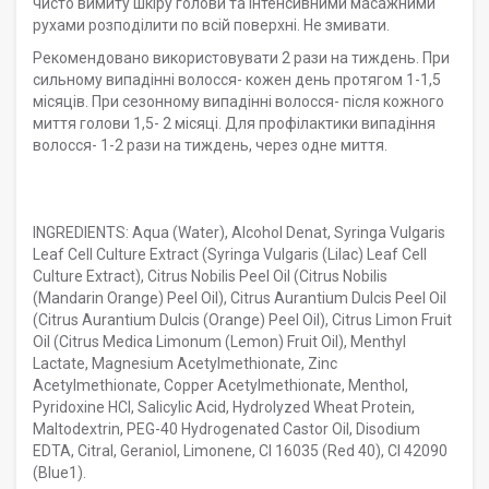
чисто вимиту шкіру голови та інтенсивними масажними
рухами розподілити по всій поверхні. Не змивати.
Рекомендовано використовувати 2 рази на тиждень. При
сильному випадінні волосся- кожен день протягом 1-1,5
місяців. При сезонному випадінні волосся- після кожного
миття голови 1,5- 2 місяці. Для профілактики випадіння
волосся- 1-2 рази на тиждень, через одне миття.
INGREDIENTS: Aqua (Water), Alcohol Denat, Syringa Vulgaris
Leaf Cell Culture Extract (Syringa Vulgaris (Lilac) Leaf Cell
Culture Extract), Citrus Nobilis Peel Oil (Citrus Nobilis
(Mandarin Orange) Peel Oil), Citrus Aurantium Dulcis Peel Oil
(Citrus Aurantium Dulcis (Orange) Peel Oil), Citrus Limon Fruit
Oil (Citrus Medica Limonum (Lemon) Fruit Oil), Menthyl
Lactate, Magnesium Acetylmethionate, Zinc
Acetylmethionate, Copper Acetylmethionate, Menthol,
Pyridoxine HCI, Salicylic Acid, Hydrolyzed Wheat Protein,
Maltodextrin, PEG-40 Hydrogenated Castor Oil, Disodium
EDTA, Citral, Geraniol, Limonene, Cl 16035 (Red 40), CI 42090
(Blue1).