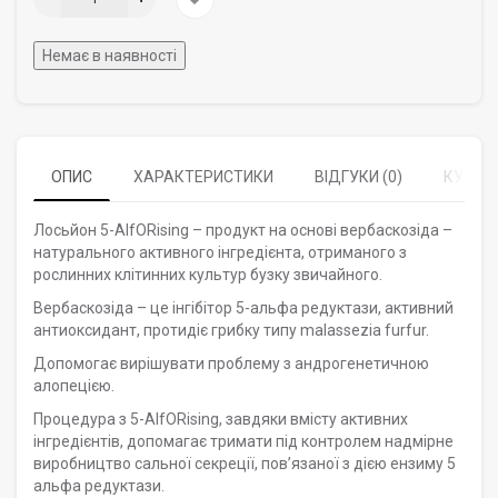
Немає в наявності
ОПИС
ХАРАКТЕРИСТИКИ
ВІДГУКИ (0)
КУПУЮ
Лосьйон 5-AlfORising – продукт на основі вербаскозіда –
натурального активного інгредієнта, отриманого з
рослинних клітинних культур бузку звичайного.
Вербаскозіда – це інгібітор 5-альфа редуктази, активний
антиоксидант, протидіє грибку типу malassezia furfur.
Допомогає вирішувати проблему з андрогенетичною
алопецією.
Процедура з 5-AlfORising, завдяки вмісту активних
інгредієнтів, допомагає тримати під контролем надмірне
виробництво сальної секреції, пов’язаної з дією ензиму 5
альфа редуктази.