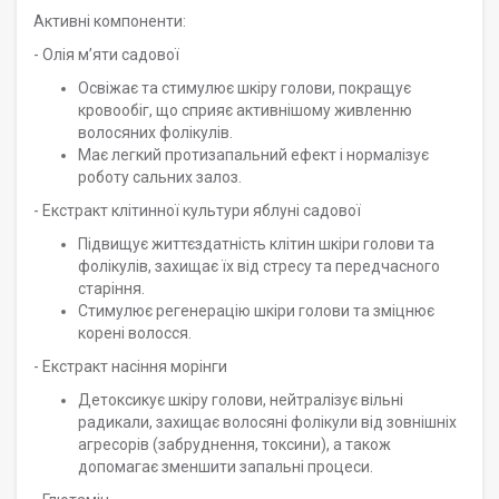
Активні компоненти:
- Олія м’яти садової
Освіжає та стимулює шкіру голови, покращує
кровообіг, що сприяє активнішому живленню
волосяних фолікулів.
Має легкий протизапальний ефект і нормалізує
роботу сальних залоз.
- Екстракт клітинної культури яблуні садової
Підвищує життєздатність клітин шкіри голови та
фолікулів, захищає їх від стресу та передчасного
старіння.
Стимулює регенерацію шкіри голови та зміцнює
корені волосся.
- Екстракт насіння морінги
Детоксикує шкіру голови, нейтралізує вільні
радикали, захищає волосяні фолікули від зовнішніх
агресорів (забруднення, токсини), а також
допомагає зменшити запальні процеси.