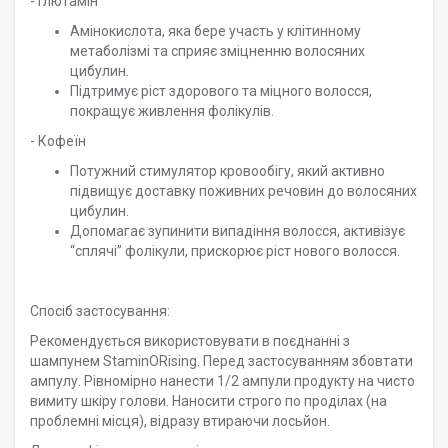
- Глютамін
Амінокислота, яка бере участь у клітинному
метаболізмі та сприяє зміцненню волосяних
цибулин.
Підтримує ріст здорового та міцного волосся,
покращує живлення фолікулів.
- Кофеїн
Потужний стимулятор кровообігу, який активно
підвищує доставку поживних речовин до волосяних
цибулин.
Допомагає зупинити випадіння волосся, активізує
“сплячі” фолікули, прискорює ріст нового волосся.
Спосіб застосування:
Рекомендується використовувати в поєднанні з
шампунем StaminORising. Перед застосуванням збовтати
ампулу. Рівномірно нанести 1/2 ампули продукту на чисто
вимиту шкіру голови. Наносити строго по проділах (на
проблемні місця), відразу втираючи лосьйон.