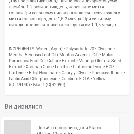
Для профілактики випадіння волосся використовуємо
лосьйон 1-2 рази на тиждень, через одне миття
голови.При сезонному випадінні волосся- після кожного
миття голови впродовж 1,5-2 місяців.При сильному
випадінні волосся- кожен день протягом 1-1,5 місяців.
INGREDIENTS: Water ( Aqua) • Polysorbate 20 • Glycerin •
Mentha Arvensis Leaf Oil ( Mentha Arvensis Oil) • Malus
Domestica Fruit Cell Culture Extract • Moringa Oleifera Seed
Extract • Xanthan Gum • Lecithin • Glutamine Lysine HCI •
Caffeine • Ethyl Nicotinate • Caprylyl Glycol • Phenoxyethanol •
Lactic Acid Chlorphenesin • Disodium EDTA • Yellow
5(CI19140) • Blue 1 (C| 42090)
Ви дивилися
Лосьйон проти випадіння Stamin
ORising 12амп/7мл.