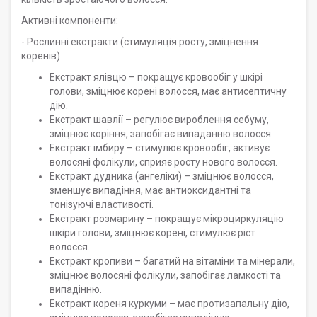
Активні компоненти:
- Рослинні екстракти (стимуляція росту, зміцнення
коренів)
Екстракт ялівцю – покращує кровообіг у шкірі
голови, зміцнює корені волосся, має антисептичну
дію.
Екстракт шавлії – регулює вироблення себуму,
зміцнює коріння, запобігає випаданню волосся.
Екстракт імбиру – стимулює кровообіг, активує
волосяні фолікули, сприяє росту нового волосся.
Екстракт дудника (ангеліки) – зміцнює волосся,
зменшує випадіння, має антиоксидантні та
тонізуючі властивості.
Екстракт розмарину – покращує мікроциркуляцію
шкіри голови, зміцнює корені, стимулює ріст
волосся.
Екстракт кропиви – багатий на вітаміни та мінерали,
зміцнює волосяні фолікули, запобігає ламкості та
випадінню.
Екстракт кореня куркуми – має протизапальну дію,