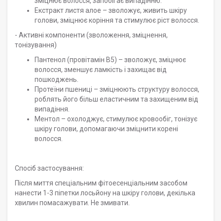
зміцнює волосся, запобігає випадінню.
Екстракт листя алое – зволожує, живить шкіру
голови, зміцнює коріння та стимулює ріст волосся.
- Активні компоненти (зволоження, зміцнення,
тонізування)
Пантенол (провітамін B5) – зволожує, зміцнює
волосся, зменшує ламкість і захищає від
пошкоджень.
Протеїни пшениці – зміцнюють структуру волосся,
роблять його більш еластичним та захищеним від
випадіння.
Ментол – охолоджує, стимулює кровообіг, тонізує
шкіру голови, допомагаючи зміцнити корені
волосся.
Спосіб застосування:
Після миття спеціальним фітоесенціальним засобом
нанести 1-3 піпетки лосьйону на шкіру голови, декілька
хвилин помасажувати. Не змивати.