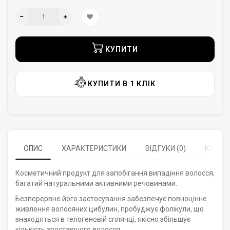
КУПИТИ
КУПИТИ В 1 КЛІК
ОПИС
ХАРАКТЕРИСТИКИ
ВІДГУКИ (0)
КУПУЮ
Косметичний продукт для запобігання випадіння волосся,
багатий натуральними активними речовинами.
Безперервне його застосування забезпечує повноцінне
живлення волосяних цибулин, пробуджує фолікули, що
знаходяться в телогеновій сплячці, якісно збільшує
кількість зростаючого волосся.