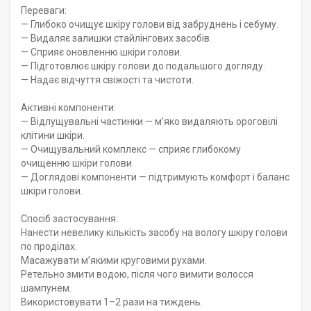
Переваги:
— Глибоко очищує шкіру голови від забруднень і себуму.
— Видаляє залишки стайлінгових засобів.
— Сприяє оновленню шкіри голови.
— Підготовлює шкіру голови до подальшого догляду.
— Надає відчуття свіжості та чистоти.
Активні компоненти:
— Відлущувальні частинки — м’яко видаляють ороговілі
клітини шкіри.
— Очищувальний комплекс — сприяє глибокому
очищенню шкіри голови.
— Доглядові компоненти — підтримують комфорт і баланс
шкіри голови.
Спосіб застосування:
Нанести невелику кількість засобу на вологу шкіру голови
по проділах.
Масажувати м’якими круговими рухами.
Ретельно змити водою, після чого вимити волосся
шампунем.
Використовувати 1–2 рази на тиждень.