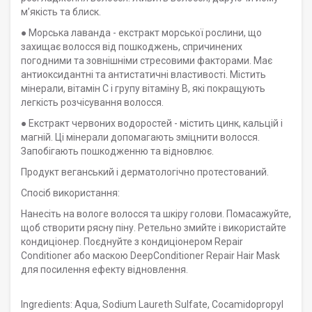
мʼякість та блиск.
● Морська лаванда - екстракт морської рослини, що
захищає волосся від пошкоджень, спричинених
погодними та зовнішніми стресовими факторами. Має
антиоксидантні та антистатичні властивості. Містить
мінерали, вітамін С і групу вітаміну В, які покращують
легкість розчісування волосся.
● Екстракт червоних водоростей - містить цинк, кальцій і
магній. Ці мінерали допомагають зміцнити волосся.
Запобігають пошкодженню та відновлює.
Продукт веганський і дерматологічно протестований.
Спосіб використання:
Нанесіть на вологе волосся та шкіру голови. Помасажуйте,
щоб створити рясну піну. Ретельно змийте і використайте
кондиціонер. Поєднуйте з кондиціонером Repair
Conditioner або маскою DeepConditioner Repair Hair Mask
для посилення ефекту відновлення.
Ingredients: Aqua, Sodium Laureth Sulfate, Cocamidopropyl