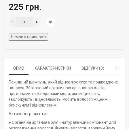
225 грн.
Немає в наявності
ОПИС
ХАРАКТЕРИСТИКИ
ВІДГУКИ (0)
КУПУЮ
Поживний шампунь, який відновлює сухе та пошкоджене
волосся. Збагачений органічною аргановою олією,
протеїнами та мінералами моря, які зміцнюють,
зволожують і відновлюють. Робить волосся міцним,
блискучим і відновленим.
Активні інгредієнти:
● Органічна арганова олія - натуральний компонент для
розгладження волосся. Живить волосся, даруючи йому