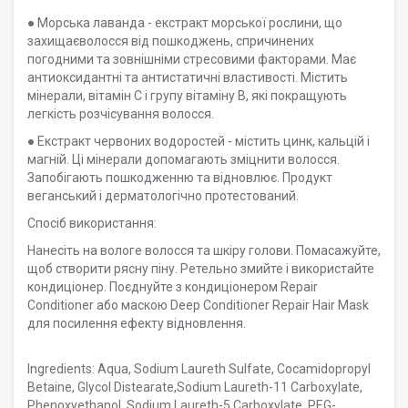
● Морська лаванда - екстракт морської рослини, що
захищаєволосся від пошкоджень, спричинених
погодними та зовнішніми стресовими факторами. Має
антиоксидантні та антистатичні властивості. Містить
мінерали, вітамін С і групу вітаміну В, які покращують
легкість розчісування волосся.
● Екстракт червоних водоростей - містить цинк, кальцій і
магній. Ці мінерали допомагають зміцнити волосся.
Запобігають пошкодженню та відновлює. Продукт
веганський і дерматологічно протестований.
Спосіб використання:
Нанесіть на вологе волосся та шкіру голови. Помасажуйте,
щоб створити рясну піну. Ретельно змийте і використайте
кондиціонер. Поєднуйте з кондиціонером Repair
Conditioner або маскою Deep Conditioner Repair Hair Mask
для посилення ефекту відновлення.
Ingredients: Aqua, Sodium Laureth Sulfate, Cocamidopropyl
Betaine, Glycol Distearate,Sodium Laureth-11 Carboxylate,
Phenoxyethanol, Sodium Laureth-5 Carboxylate, PEG-